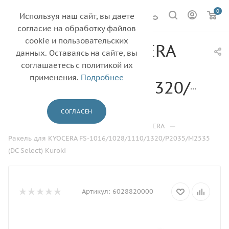
0
Используя наш сайт, вы даете
согласие на обработку файлов
cookie и пользовательских
Ракель для KYOCERA
данных. Оставаясь на сайте, вы
FS-
соглашаетесь с политикой их
применения.
Подробнее
1016/1028/1110/1320/P20
(DC Select) Kuroki
СОГЛАСЕН
—
—
—
—
Главная
Каталог
Ракель
KYOCERA
Ракель для KYOCERA FS-1016/1028/1110/1320/P2035/M2535
(DC Select) Kuroki
Артикул:
6028820000