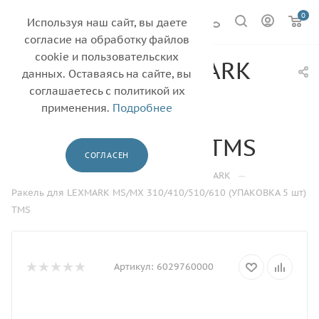
0
Используя наш сайт, вы даете
согласие на обработку файлов
cookie и пользовательских
Ракель для LEXMARK
данных. Оставаясь на сайте, вы
MS/MX
соглашаетесь с политикой их
применения.
Подробнее
310/410/510/610
(УПАКОВКА 5 шт) TMS
СОГЛАСЕН
—
—
—
—
Главная
Каталог
Ракель
LEXMARK
Ракель для LEXMARK MS/MX 310/410/510/610 (УПАКОВКА 5 шт)
TMS
Артикул:
6029760000