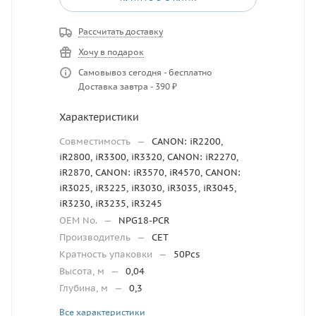
Рассчитать доставку
Хочу в подарок
Самовывоз сегодня - бесплатно
Доставка завтра - 390 ₽
Характеристики
Совместимость
—
CANON: iR2200,
iR2800, iR3300, iR3320, CANON: iR2270,
iR2870, CANON: iR3570, iR4570, CANON:
iR3025, iR3225, iR3030, iR3035, iR3045,
iR3230, iR3235, iR3245
OEM No.
—
NPG18-PCR
Производитель
—
CET
Кратность упаковки
—
50Pcs
Высота, м
—
0,04
Глубина, м
—
0,3
Все характеристики