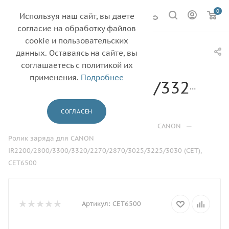
0
Используя наш сайт, вы даете
согласие на обработку файлов
cookie и пользовательских
Ролик заряда для
данных. Оставаясь на сайте, вы
CANON
соглашаетесь с политикой их
применения.
Подробнее
iR2200/2800/3300/3320/22
(CET), CET6500
СОГЛАСЕН
—
—
—
—
Главная
Каталог
Ролик заряда
CANON
Ролик заряда для CANON
iR2200/2800/3300/3320/2270/2870/3025/3225/3030 (CET),
CET6500
Артикул:
CET6500