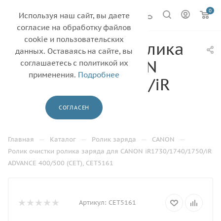
0
Используя наш сайт, вы даете
согласие на обработку файлов
cookie и пользовательских
Ролик очистки ролика
данных. Оставаясь на сайте, вы
заряда для CANON
соглашаетесь с политикой их
применения.
Подробнее
iR1730/1740/1750/iR
ADVANCE 400/500
СОГЛАСЕН
(CET), CET5161
—
—
—
—
Главная
Каталог
Ролик заряда
CANON
Ролик очистки ролика заряда для CANON iR1730/1740/1750/iR
ADVANCE 400/500 (CET), CET5161
Артикул:
CET5161