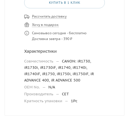
КУПИТЬ В 1 КЛИК
Рассчитать доставку
Хочу в подарок
Самовывоз сегодня - бесплатно
Доставка завтра - 390 ₽
Характеристики
Совместимость
—
CANON: iR1730,
iR1730i, iR1730iF, iR1740, iR1740i,
iR1740iF, iR1750, iR1750i, iR1750iF, iR
ADVANCE 400, iR ADVANCE 500
OEM No.
—
N/A
Производитель
—
CET
Кратность упаковки
—
1Pc