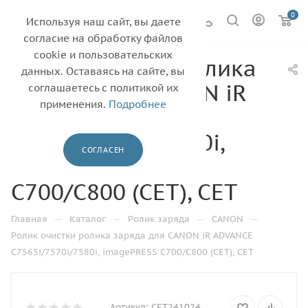
0
Используя наш сайт, вы даете
согласие на обработку файлов
cookie и пользовательских
Ролик очистки ролика
данных. Оставаясь на сайте, вы
заряда для CANON iR
соглашаетесь с политикой их
применения.
Подробнее
ADVANCE
C7565i/7570i/7580i,
СОГЛАСЕН
imagePRESS
C700/C800 (CET), CET
—
—
—
—
Главная
Каталог
Ролик заряда
CANON
Ролик очистки ролика заряда для CANON iR ADVANCE
C7565i/7570i/7580i, imagePRESS C700/C800 (CET), CET
Артикул:
CET241024