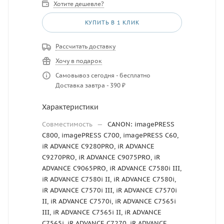
Хотите дешевле?
КУПИТЬ В 1 КЛИК
Рассчитать доставку
Хочу в подарок
Самовывоз сегодня - бесплатно
Доставка завтра - 390 ₽
Характеристики
Совместимость
—
CANON: imagePRESS
C800, imagePRESS C700, imagePRESS C60,
iR ADVANCE C9280PRO, iR ADVANCE
C9270PRO, iR ADVANCE C9075PRO, iR
ADVANCE C9065PRO, iR ADVANCE C7580i III,
iR ADVANCE C7580i II, iR ADVANCE C7580i,
iR ADVANCE C7570i III, iR ADVANCE C7570i
II, iR ADVANCE C7570i, iR ADVANCE C7565i
III, iR ADVANCE C7565i II, iR ADVANCE
C7565i, iR ADVANCE C7270, iR ADVANCE