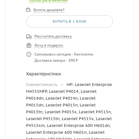
Посмотреть наличие
Хотите дешевле?
КУПИТЬ В 1 КЛИК
Рассчитать доставку
Хочу в подарок
Самовывоз сегодня - бесплатно
Доставка завтра - 390 ₽
Характеристики
Совместимость
—
HP: LaserJet Enterprise
M4555MFP, LaserJet P4014, LaserJet
P4014dn, LaserJet P4014n, LaserJet
P4015dn, LaserJet P4015n, LaserJet
P4015tn, LaserJet P4015x, LaserJet P4515n,
LaserJet P4515tn, LaserJet P4515x, LaserJet
P4515xm, LaserJet Enterprise 600 M601dn,
LaserJet Enterprise 600 M601n, LaserJet