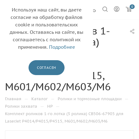
0
Используя наш сайт, вы даете
согласие на обработку файлов
cookie и пользовательских
Комплект роликов 1-
данных. Оставаясь на сайте, вы
го лотка (3 ролика)
соглашаетесь с политикой их
применения.
Подробнее
CB506-67905 для
LaserJet
СОГЛАСЕН
P4014/P4015/P4515,
M601/M602/M603/M6
—
—
—
Главная
Каталог
Ролики и тормозные площадки
—
—
Ролики захвата
HP
Комплект роликов 1-го лотка (3 ролика) CB506-67905 для
LaserJet P4014/P4015/P4515, M601/M602/M603/M6