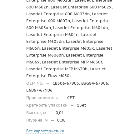
Enterprise 600 M602dn, LaserJet Enterprise
600 M602n, LaserJet Enterprise 600 M602x,
LaserJet Enterprise 600 M603dn, LaserJet
Enterprise 600 M603n, LaserJet Enterprise
600 M603xh, LaserJet Enterprise M604dn,
LaserJet Enterprise M604n, LaserJet
Enterprise M605dn, LaserJet Enterprise
M605n, LaserJet Enterprise M605x, LaserJet
Enterprise M606dn, LaserJet Enterprise
M606x, LaserJet Enterprise MFP M630f,
LaserJet Enterprise MFP M630h, LaserJet
Enterprise Flow M630z
OEM No.
—
CB506-67905, B3G84-67906,
E6B67-67906
Производитель
—
CET
Кратность упаковки
—
1Set
Высота, м
—
0,01
Глубина, м
—
0,08
Все характеристики