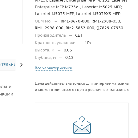
M725f, LaserJet Enterprise MFP M725z, LaserJet
Enterprise MFP M725z+, LaserJet M5025 MFP,
LaserJet M5035 MFP, LaserJet M5039XS MFP
OEM No.
—
RM1-8670-000, RM1-2988-050,
RM1-2998-000, RM2-3832-000, Q7829-67930
Производитель
—
CET
Кратность упаковки
—
1Pc
Высота, м
—
0,03
Глубина, м
—
0,12
ИТЕЛЬНО
Все характеристики
Цена действительна только для интернет-магазина
алы и
и может отличаться от цен в розничных магазинах
тиками