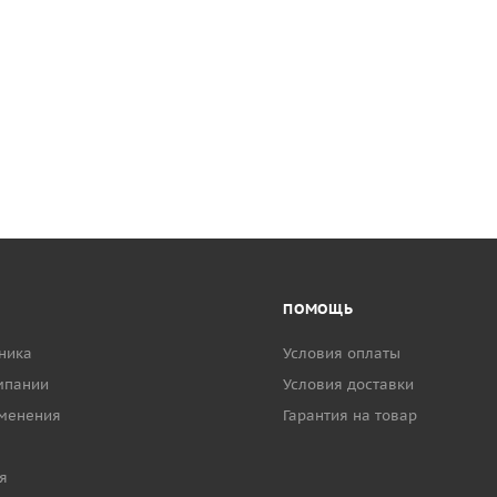
ПОМОЩЬ
ника
Условия оплаты
мпании
Условия доставки
менения
Гарантия на товар
я