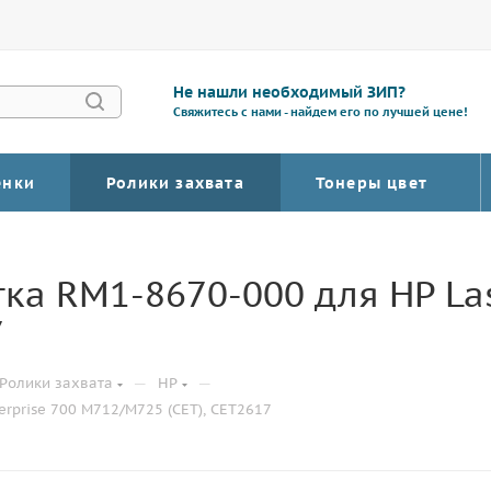
Не нашли необходимый ЗИП?
Свяжитесь с нами - найдем его по лучшей цене!
енки
Ролики захвата
Тонеры цвет
ка RM1-8670-000 для HP Las
7
—
—
Ролики захвата
HP
erprise 700 M712/M725 (CET), CET2617