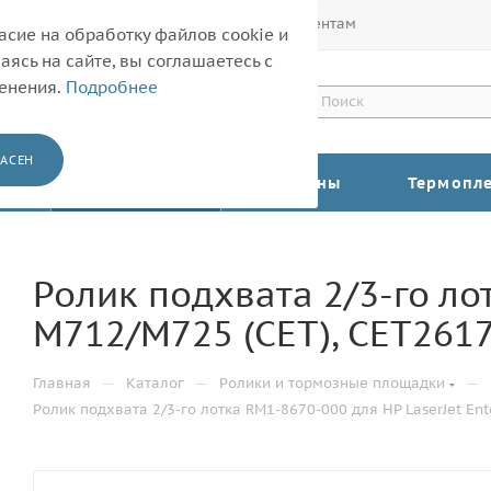
Покупателям
Корпоративным клиентам
асие на обработку файлов cookie и
ясь на сайте, вы соглашаетесь с
менения.
Подробнее
АСЕН
КАТАЛОГ
Барабаны
Термопл
Ролик подхвата 2/3-го лот
M712/M725 (CET), CET261
—
—
—
Главная
Каталог
Ролики и тормозные площадки
Ролик подхвата 2/3-го лотка RM1-8670-000 для HP LaserJet Ent