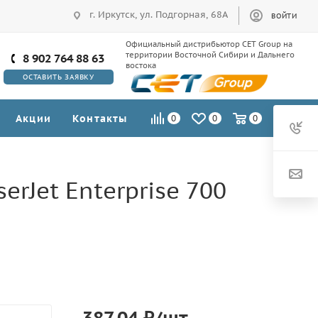
г. Иркутск, ул. Подгорная, 68А
ВОЙТИ
Официальный дистрибьютор CET Group на
территории Восточной Сибири и Дальнего
8 902 764 88 63
востока
ОСТАВИТЬ ЗАЯВКУ
Акции
Контакты
0
0
0
erJet Enterprise 700
387.04
₽
/шт