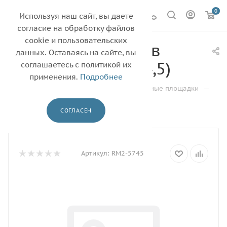
0
Используя наш сайт, вы даете
согласие на обработку файлов
cookie и пользовательских
Ролик отделения в
данных. Оставаясь на сайте, вы
сборе (лоток 2,3,4,5)
соглашаетесь с политикой их
применения.
Подробнее
—
—
—
Главная
Каталог
Ролики и тормозные площадки
—
—
Ролики захвата
HP
СОГЛАСЕН
Ролик отделения в сборе (лоток 2,3,4,5)
Артикул:
RM2-5745