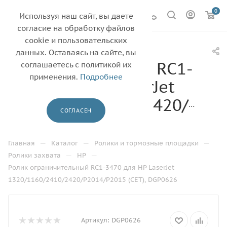
0
Используя наш сайт, вы даете
согласие на обработку файлов
cookie и пользовательских
Ролик
данных. Оставаясь на сайте, вы
ограничительный RC1-
соглашаетесь с политикой их
применения.
Подробнее
3470 для HP LaserJet
1320/1160/2410/2420/P20
СОГЛАСЕН
(CET), DGP0626
—
—
—
Главная
Каталог
Ролики и тормозные площадки
—
—
Ролики захвата
HP
Ролик ограничительный RC1-3470 для HP LaserJet
1320/1160/2410/2420/P2014/P2015 (CET), DGP0626
Артикул:
DGP0626