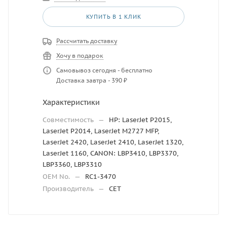
КУПИТЬ В 1 КЛИК
Рассчитать доставку
Хочу в подарок
Самовывоз сегодня - бесплатно
Доставка завтра - 390 ₽
Характеристики
Совместимость
—
HP: LaserJet P2015,
LaserJet P2014, LaserJet M2727 MFP,
LaserJet 2420, LaserJet 2410, LaserJet 1320,
LaserJet 1160, CANON: LBP3410, LBP3370,
LBP3360, LBP3310
OEM No.
—
RC1-3470
Производитель
—
CET