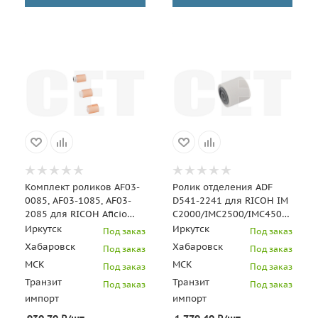
Комплект роликов AF03-
Ролик отделения ADF
0085, AF03-1085, AF03-
D541-2241 для RICOH IM
2085 для RICOH Aficio
C2000/IMC2500/IMC4500/MC20
3035/3045/MPC400/
(CET), CET341133
Иркутск
Иркутск
Под заказ
Под заказ
MPC401 CET511033
Хабаровск
Хабаровск
Под заказ
Под заказ
МСК
МСК
Под заказ
Под заказ
Транзит
Транзит
Под заказ
Под заказ
импорт
импорт