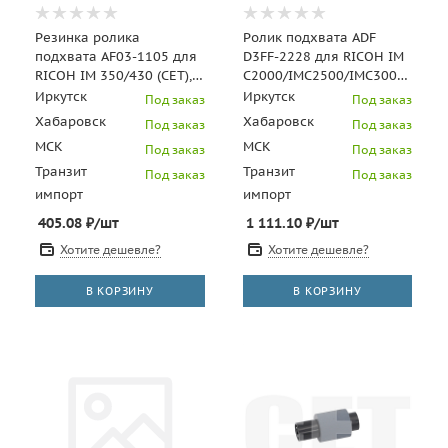
Резинка ролика
Ролик подхвата ADF
подхвата AF03-1105 для
D3FF-2228 для RICOH IM
RICOH IM 350/430 (CET),
C2000/IMC2500/IMC3000/IMC4
CET341136
(CET), CET341141
Иркутск
Иркутск
Под заказ
Под заказ
Хабаровск
Хабаровск
Под заказ
Под заказ
МСК
МСК
Под заказ
Под заказ
Транзит
Транзит
Под заказ
Под заказ
импорт
импорт
405.08
₽
/шт
1 111.10
₽
/шт
Хотите дешевле?
Хотите дешевле?
В КОРЗИНУ
В КОРЗИНУ