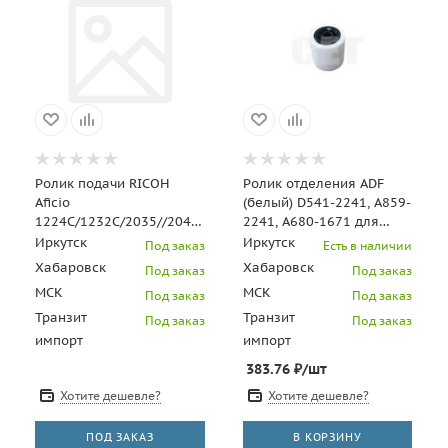
Ролик подачи RICOH
Ролик отделения ADF
Aficio
(белый) D541-2241, A859-
1224C/1232C/2035//2045/3225C/3235C/3245C/
2241, A680-1671 для
MP
RICOH
Иркутск
Иркутск
Под заказ
Есть в наличии
3500/4500/C2003/C2503/C3003/C
MPC2003/2551/3003/4503
Хабаровск
Хабаровск
Под заказ
Под заказ
(CET),
МСК
МСК
Под заказ
Под заказ
Транзит
Транзит
Под заказ
Под заказ
импорт
импорт
383.76
₽
/шт
Хотите дешевле?
Хотите дешевле?
ПОД ЗАКАЗ
В КОРЗИНУ