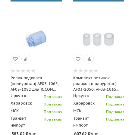
Ролик подхвата
Комплект резинок
(полиуретан) AF03-1065,
роликов (полиуретан)
AF03-1082 для RICOH
AF03-2050, AF03-1065,
Aficio 1060/1075 (CET),
AF03-0051 для RICOH
Иркутск
Иркутск
Под заказ
Под заказ
CET341059
Aficio 1060/1075 (CE
Хабаровск
Хабаровск
Под заказ
Под заказ
МСК
МСК
Под заказ
Под заказ
Транзит
Транзит
Под заказ
Под заказ
импорт
импорт
583.02
₽
/шт
607.62
₽
/шт