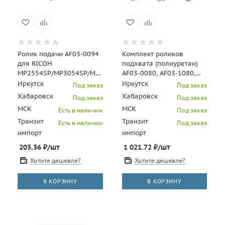
Ролик подачи AF03-0094
Комплект роликов
для RICOH
подхвата (полиуретан)
MP2554SP/MP3054SP/MP3554SP/MP4054SP/MP5054SP/MP6054
AF03-0080, AF03-1080,
(CET), CET620
AF03-2080 для RICOH
Иркутск
Иркутск
Под заказ
Под заказ
Aficio MP9000/MP110
Хабаровск
Хабаровск
Под заказ
Под заказ
МСК
МСК
Есть в наличии
Под заказ
Транзит
Транзит
Есть в наличии
Под заказ
импорт
импорт
203.36
₽
/шт
1 021.72
₽
/шт
Хотите дешевле?
Хотите дешевле?
В КОРЗИНУ
В КОРЗИНУ