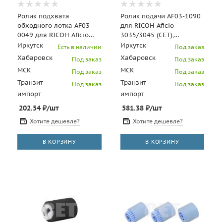
Ролик подхвата
Ролик подачи AF03-1090
обходного лотка AF03-
для RICOH Aficio
0049 для RICOH Aficio
3035/3045 (CET),
1035/1045 (CET), CET6434
CET6024N
Иркутск
Иркутск
Есть в наличии
Под заказ
Хабаровск
Хабаровск
Под заказ
Под заказ
МСК
МСК
Под заказ
Под заказ
Транзит
Транзит
Под заказ
Под заказ
импорт
импорт
202.54
₽
/шт
581.38
₽
/шт
Хотите дешевле?
Хотите дешевле?
В КОРЗИНУ
В КОРЗИНУ