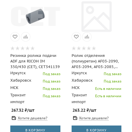
Резинка ролика подачи
Ролик отделения
ADF для RICOH IM
(полиуретан) AF03-2090,
350/430 (CET), CET341139
AF03-2094, AF03-2085,
AF03-2049 для RICOH
Иркутск
Иркутск
Под заказ
Под заказ
Aficio MP C2011/MP
Хабаровск
Хабаровск
Под заказ
Под заказ
МСК
МСК
Под заказ
Есть в наличии
Транзит
Транзит
Под заказ
Есть в наличии
импорт
импорт
267.32
₽
/шт
263.22
₽
/шт
Хотите дешевле?
Хотите дешевле?
В КОРЗИНУ
В КОРЗИНУ