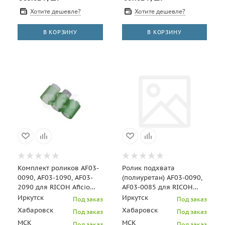
Хотите дешевле?
Хотите дешевле?
В КОРЗИНУ
В КОРЗИНУ
Комплект роликов AF03-
Ролик подхвата
0090, AF03-1090, AF03-
(полиуретан) AF03-0090,
2090 для RICOH Aficio
AF03-0085 для RICOH
3035/3045 (CET),
Aficio
Иркутск
Иркутск
Под заказ
Под заказ
CET5565N
3035/3045/MPC400/MPC401,CE
Хабаровск
Хабаровск
Под заказ
Под заказ
МСК
МСК
Под заказ
Под заказ