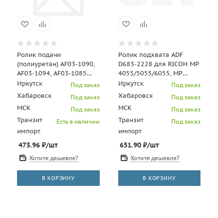
Ролик подачи
Ролик подхвата ADF
(полиуретан) AF03-1090,
D683-2228 для RICOH MP
AF03-1094, AF03-1085
4055/5055/6055, MP
для RICOH Aficio MP
C3004/C3503/C3504 (CET),
Иркутск
Иркутск
Под заказ
Под заказ
C2011/MP CET341063U
CET341132
Хабаровск
Хабаровск
Под заказ
Под заказ
МСК
МСК
Под заказ
Под заказ
Транзит
Транзит
Есть в наличии
Под заказ
импорт
импорт
473.96
₽
/шт
651.90
₽
/шт
Хотите дешевле?
Хотите дешевле?
В КОРЗИНУ
В КОРЗИНУ