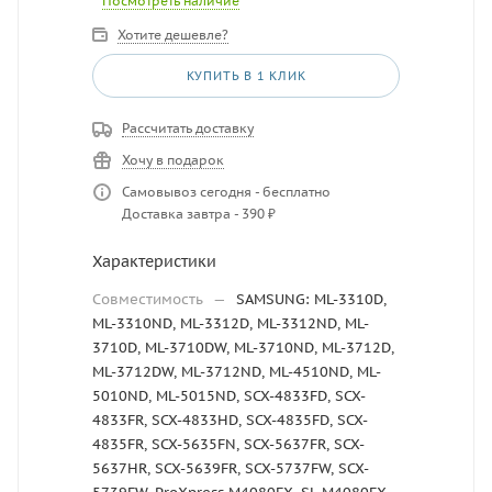
Посмотреть наличие
Хотите дешевле?
КУПИТЬ В 1 КЛИК
Рассчитать доставку
Хочу в подарок
Самовывоз сегодня - бесплатно
Доставка завтра - 390 ₽
Характеристики
Совместимость
—
SAMSUNG: ML-3310D,
ML-3310ND, ML-3312D, ML-3312ND, ML-
3710D, ML-3710DW, ML-3710ND, ML-3712D,
ML-3712DW, ML-3712ND, ML-4510ND, ML-
5010ND, ML-5015ND, SCX-4833FD, SCX-
4833FR, SCX-4833HD, SCX-4835FD, SCX-
4835FR, SCX-5635FN, SCX-5637FR, SCX-
5637HR, SCX-5639FR, SCX-5737FW, SCX-