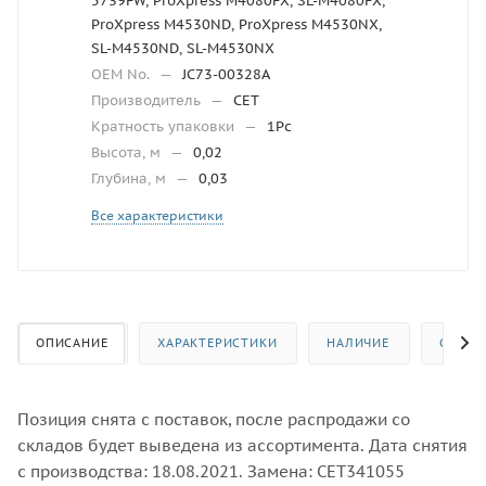
5739FW, ProXpress M4080FX, SL-M4080FX,
ProXpress M4530ND, ProXpress M4530NX,
SL-M4530ND, SL-M4530NX
OEM No.
—
JC73-00328A
Производитель
—
CET
Кратность упаковки
—
1Pc
Высота, м
—
0,02
Глубина, м
—
0,03
Все характеристики
ОПИСАНИЕ
ХАРАКТЕРИСТИКИ
НАЛИЧИЕ
ОТЗЫВ
Позиция снята с поставок, после распродажи со
складов будет выведена из ассортимента. Дата снятия
с производства: 18.08.2021. Замена: CET341055