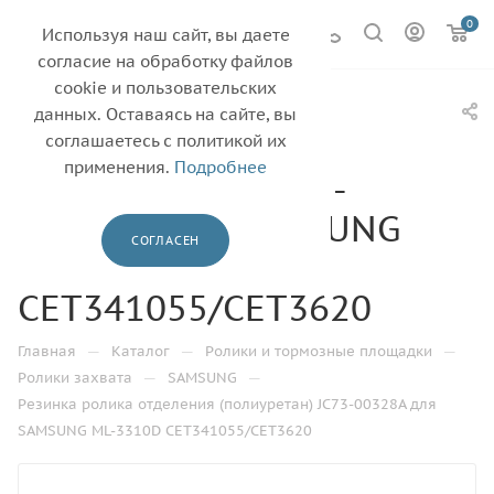
0
Используя наш сайт, вы даете
согласие на обработку файлов
cookie и пользовательских
Резинка ролика
данных. Оставаясь на сайте, вы
отделения
соглашаетесь с политикой их
применения.
Подробнее
(полиуретан) JC73-
00328A для SAMSUNG
СОГЛАСЕН
ML-3310D
CET341055/CET3620
—
—
—
Главная
Каталог
Ролики и тормозные площадки
—
—
Ролики захвата
SAMSUNG
Резинка ролика отделения (полиуретан) JC73-00328A для
SAMSUNG ML-3310D CET341055/CET3620