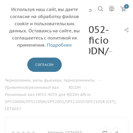
0
Используя наш сайт, вы даете
согласие на обработку файлов
cookie и пользовательских
Резиновый вал M052-
данных. Оставаясь на сайте, вы
4059 для RICOH Aficio
соглашаетесь с политикой их
применения.
Подробнее
SP5200DN/SP5210DN/SP52
(CET), CET6057
СОГЛАСЕН
—
—
Главная
Каталог
—
Термопленки, валы фьюзера, термоэлементы
—
—
Прижимной/резиновый вал
RICOH
Резиновый вал M052-4059 для RICOH Aficio
SP5200DN/SP5210DN/SP5200S/SP5210SF/SP5210SR (CET),
CET6057
Артикул:
CET6057