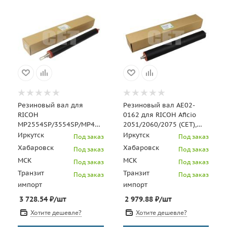
Резиновый вал для
Резиновый вал AE02-
RICOH
0162 для RICOH Aficio
MP2554SP/3554SP/MP4054SP/5054SP/6054SP
2051/2060/2075 (CET),
(CET), CET6285
CET6032
Иркутск
Иркутск
Под заказ
Под заказ
Хабаровск
Хабаровск
Под заказ
Под заказ
МСК
МСК
Под заказ
Под заказ
Транзит
Транзит
Под заказ
Под заказ
импорт
импорт
3 728.54
₽
/шт
2 979.88
₽
/шт
Хотите дешевле?
Хотите дешевле?