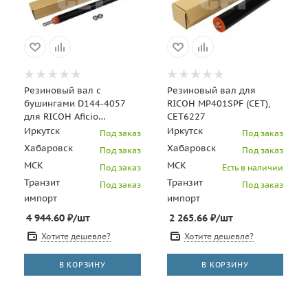
Резиновый вал с
Резиновый вал для
бушингами D144-4057
RICOH MP401SPF (CET),
для RICOH Aficio
CET6227
MPC3002/MPC3502/MPC4502/MPC5502
Иркутск
Иркутск
Под заказ
Под заказ
(CET), CET6091
Хабаровск
Хабаровск
Под заказ
Под заказ
МСК
МСК
Под заказ
Есть в наличии
Транзит
Транзит
Под заказ
Под заказ
импорт
импорт
4 944.60
₽
/шт
2 265.66
₽
/шт
Хотите дешевле?
Хотите дешевле?
В КОРЗИНУ
В КОРЗИНУ