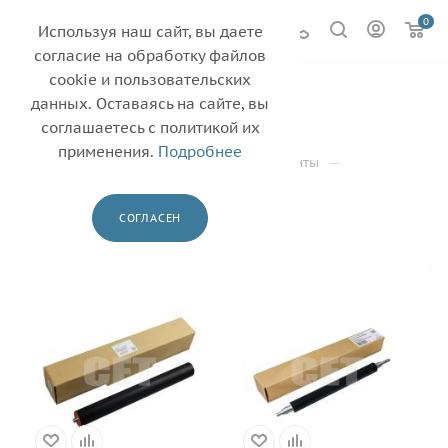
0
Используя наш сайт, вы даете
согласие на обработку файлов
cookie и пользовательских
RICOH
45
данных. Оставаясь на сайте, вы
соглашаетесь с политикой их
—
—
Главная
Каталог
применения.
Подробнее
—
Термопленки, валы фьюзера, термоэлементы
—
Прижимной/резиновый вал
RICOH
СОГЛАСЕН
ФИЛЬТР