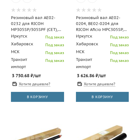
Резиновый вал AE02-
Резиновый вал AE02-
0232 для RICOH
0204, BE02-0204 для
MP305SP/305SPF (CET),
RICOH Aficio MPC305SP,
CET7721
MPC306/406 (CET),
Иркутск
Иркутск
Под заказ
Под заказ
CET211017
Хабаровск
Хабаровск
Под заказ
Под заказ
МСК
МСК
Под заказ
Под заказ
Транзит
Транзит
Под заказ
Под заказ
импорт
импорт
3 750.68
₽
/шт
3 626.86
₽
/шт
Хотите дешевле?
Хотите дешевле?
В КОРЗИНУ
В КОРЗИНУ