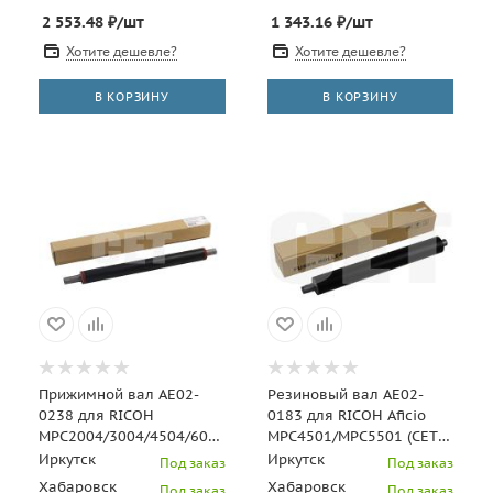
2 553.48
₽
/шт
1 343.16
₽
/шт
Хотите дешевле?
Хотите дешевле?
В КОРЗИНУ
В КОРЗИНУ
Прижимной вал AE02-
Резиновый вал AE02-
0238 для RICOH
0183 для RICOH Aficio
MPC2004/3004/4504/6004
MPC4501/MPC5501 (CET),
(CET), CET221001
CET6146
Иркутск
Иркутск
Под заказ
Под заказ
Хабаровск
Хабаровск
Под заказ
Под заказ