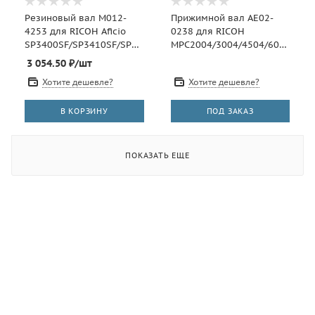
Резиновый вал M012-
Прижимной вал AE02-
4253 для RICOH Aficio
0238 для RICOH
SP3400SF/SP3410SF/SP3500SF/SP3510SF
MPC2004/3004/4504/6004
(CET), CET6739U
(CET), CET221001U
3 054.50
₽
/шт
Хотите дешевле?
Хотите дешевле?
В КОРЗИНУ
ПОД ЗАКАЗ
ПОКАЗАТЬ ЕЩЕ