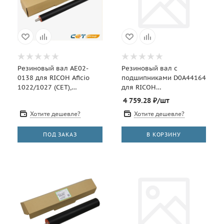
Резиновый вал AE02-
Резиновый вал с
0138 для RICOH Aficio
подшипниками D0A44164
1022/1027 (CET),
для RICOH
CET6027U
IM350/IM430/P501/P502
4 759.28
₽
/шт
(CET), CET211024U
Хотите дешевле?
Хотите дешевле?
ПОД ЗАКАЗ
В КОРЗИНУ