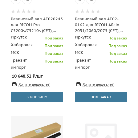
Резиновый вал AE020243
Резиновый вал AE02-
для RICOH Pro
0162 для RICOH Aficio
C5200s/C5210s (CET),
2051/2060/2075 (CET),
CET211041
CET6032U
Иркутск
Иркутск
Под заказ
Под заказ
Хабаровск
Хабаровск
Под заказ
Под заказ
МСК
МСК
Под заказ
Под заказ
Транзит
Транзит
Под заказ
Под заказ
импорт
импорт
10 648.52
₽
/шт
Хотите дешевле?
Хотите дешевле?
В КОРЗИНУ
ПОД ЗАКАЗ