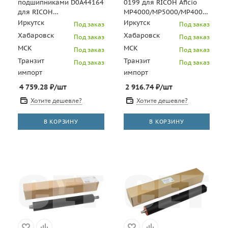
подшипниками D0A44164
0199 для RICOH Aficio
для RICOH
MP4000/MP5000/MP4000B/MP5
IM350/IM430/P501/P502
(CET), CET6866
Иркутск
Иркутск
Под заказ
Под заказ
(CET), CET211024
Хабаровск
Хабаровск
Под заказ
Под заказ
МСК
МСК
Под заказ
Под заказ
Транзит
Транзит
Под заказ
Под заказ
импорт
импорт
4 759.28
₽
/шт
2 916.74
₽
/шт
Хотите дешевле?
Хотите дешевле?
В КОРЗИНУ
В КОРЗИНУ