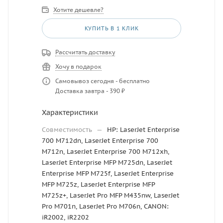
Хотите дешевле?
КУПИТЬ В 1 КЛИК
Рассчитать доставку
Хочу в подарок
Самовывоз сегодня - бесплатно
Доставка завтра - 390 ₽
Характеристики
Совместимость
—
HP: LaserJet Enterprise
700 M712dn, LaserJet Enterprise 700
M712n, LaserJet Enterprise 700 M712xh,
LaserJet Enterprise MFP M725dn, LaserJet
Enterprise MFP M725f, LaserJet Enterprise
MFP M725z, LaserJet Enterprise MFP
M725z+, LaserJet Pro MFP M435nw, LaserJet
Pro M701n, LaserJet Pro M706n, CANON:
iR2002, iR2202