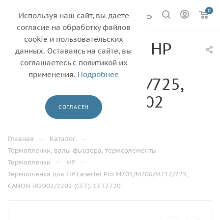
0
Используя наш сайт, вы даете
согласие на обработку файлов
cookie и пользовательских
Термопленка для HP
данных. Оставаясь на сайте, вы
LaserJet Pro
соглашаетесь с политикой их
применения.
Подробнее
M701/M706/M712/725,
CANON iR2002/2202
СОГЛАСЕН
(CET), CET2720
—
—
Главная
Каталог
—
Термопленки, валы фьюзера, термоэлементы
—
—
Термопленки
HP
Термопленка для HP LaserJet Pro M701/M706/M712/725,
CANON iR2002/2202 (CET), CET2720