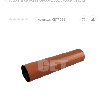
MINOLTA Bizhub PRESS C6000/C7000/C7000P (CET), CE
Артикул:
CET7021