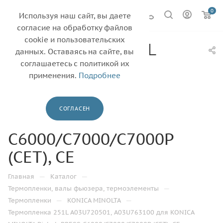
0
Используя наш сайт, вы даете
согласие на обработку файлов
cookie и пользовательских
Термопленка 251L
данных. Оставаясь на сайте, вы
A03U720501,
соглашаетесь с политикой их
применения.
Подробнее
A03U763100 для
KONICA MINOLTA
СОГЛАСЕН
Bizhub PRESS
C6000/C7000/C7000P
(CET), CE
—
—
Главная
Каталог
—
Термопленки, валы фьюзера, термоэлементы
—
—
Термопленки
KONICA MINOLTA
Термопленка 251L A03U720501, A03U763100 для KONICA