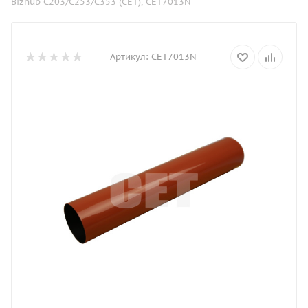
Bizhub C203/C253/C353 (CET), CET7013N
Артикул:
CET7013N