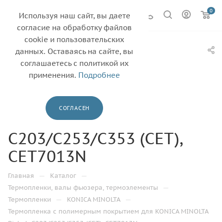
0
Используя наш сайт, вы даете
согласие на обработку файлов
cookie и пользовательских
Термопленка с
данных. Оставаясь на сайте, вы
полимерным
соглашаетесь с политикой их
применения.
Подробнее
покрытием для
KONICA MINOLTA
СОГЛАСЕН
Bizhub
C203/C253/C353 (CET),
CET7013N
—
—
Главная
Каталог
—
Термопленки, валы фьюзера, термоэлементы
—
—
Термопленки
KONICA MINOLTA
Термопленка с полимерным покрытием для KONICA MINOLTA