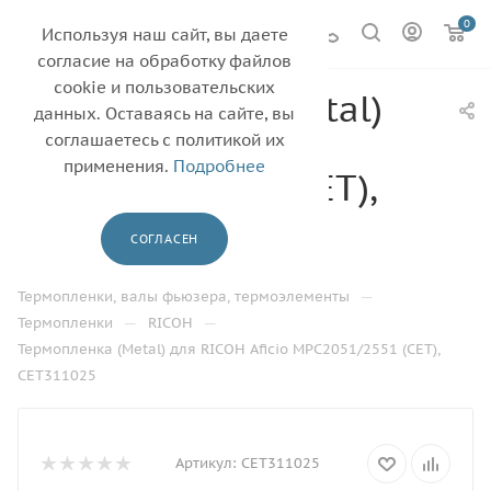
0
Используя наш сайт, вы даете
согласие на обработку файлов
cookie и пользовательских
Термопленка (Metal)
данных. Оставаясь на сайте, вы
для RICOH Aficio
соглашаетесь с политикой их
применения.
Подробнее
MPC2051/2551 (CET),
CET311025
СОГЛАСЕН
—
—
Главная
Каталог
—
Термопленки, валы фьюзера, термоэлементы
—
—
Термопленки
RICOH
Термопленка (Metal) для RICOH Aficio MPC2051/2551 (CET),
CET311025
Артикул:
CET311025