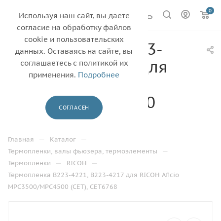
0
Используя наш сайт, вы даете
согласие на обработку файлов
cookie и пользовательских
Термопленка B223-
данных. Оставаясь на сайте, вы
4221, B223-4217 для
соглашаетесь с политикой их
применения.
Подробнее
RICOH Aficio
MPC3500/MPC4500
СОГЛАСЕН
(CET), CET6768
—
—
Главная
Каталог
—
Термопленки, валы фьюзера, термоэлементы
—
—
Термопленки
RICOH
Термопленка B223-4221, B223-4217 для RICOH Aficio
MPC3500/MPC4500 (CET), CET6768