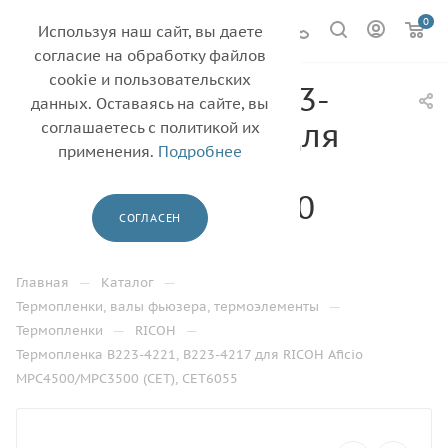
0
Используя наш сайт, вы даете
согласие на обработку файлов
cookie и пользовательских
Термопленка B223-
данных. Оставаясь на сайте, вы
4221, B223-4217 для
соглашаетесь с политикой их
применения.
Подробнее
RICOH Aficio
MPC4500/MPC3500
СОГЛАСЕН
(CET), CET6055
—
—
Главная
Каталог
—
Термопленки, валы фьюзера, термоэлементы
—
—
Термопленки
RICOH
Термопленка B223-4221, B223-4217 для RICOH Aficio
MPC4500/MPC3500 (CET), CET6055