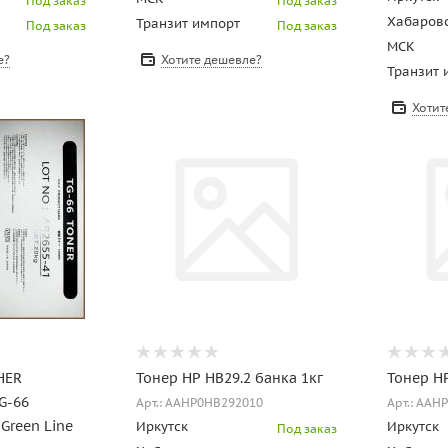
Под заказ
Под заказ
Хабаров
Транзит импорт
Под заказ
Под заказ
МСК
е?
Хотите дешевле?
Транзит 
Хотит
HER
Тонер HP HB29.2 банка 1кг
Тонер HP
G-66
Арт.: AAHP0HB292010
Арт.: AAH
 Green Line
Иркутск
Иркутск
Под заказ