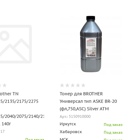
other TN
Тонер для BROTHER
85/2135/2175/2275
Универсал тип ASKE BR-20
(фл,750,ASC) Silver ATM
5/2040/2075/2140/2150/2170/2240/
Арт.: 5150910000
. 140г
Иркутск
Под заказ
Хабаровск
517
Под заказ
МСК
Под заказ