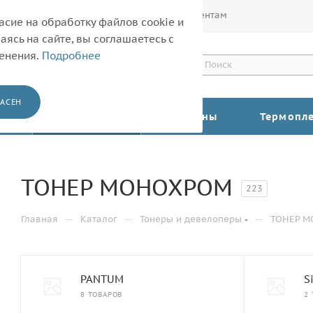
Покупателям
Корпоративным клиентам
асие на обработку файлов cookie и
ясь на сайте, вы соглашаетесь с
менения.
Подробнее
АСЕН
КАТАЛОГ
Барабаны
Термопл
ТОНЕР МОНОХРОМ
223
—
—
—
Главная
Каталог
Тонеры и девелоперы
ТОНЕР 
PANTUM
S
8 ТОВАРОВ
2 