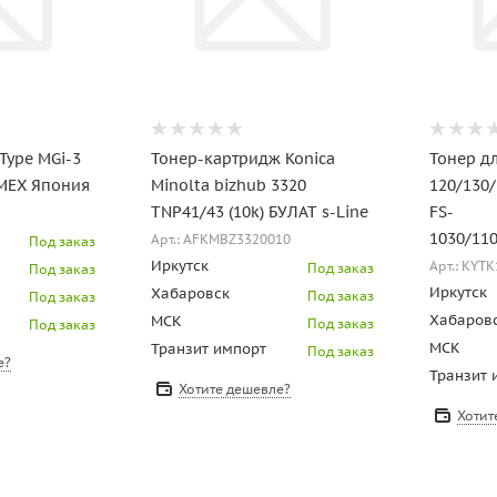
 Type MGi-3
Тонер-картридж Konica
Тонер дл
IMEX Япония
Minolta bizhub 3320
120/130/
TNP41/43 (10k) БУЛАТ s-Line
FS-
1030/11
Арт.: AFKMBZ3320010
Под заказ
Иркутск
Арт.: KYT
Под заказ
Под заказ
Иркутск
Хабаровск
Под заказ
Под заказ
Хабаров
МСК
Под заказ
Под заказ
МСК
Транзит импорт
Под заказ
е?
Транзит 
Хотите дешевле?
Хотит