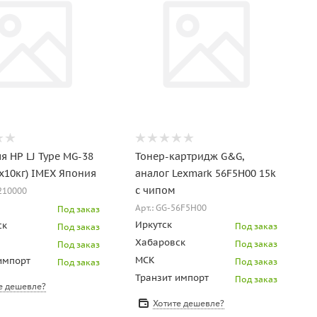
я HP LJ Type MG-38
Тонер-картридж G&G,
х10кг) IMEX Япония
аналог Lexmark 56F5H00 15k
с чипом
9210000
Арт.: GG-56F5H00
Под заказ
Иркутск
ск
Под заказ
Под заказ
Хабаровск
Под заказ
Под заказ
МСК
импорт
Под заказ
Под заказ
Транзит импорт
Под заказ
е дешевле?
Хотите дешевле?