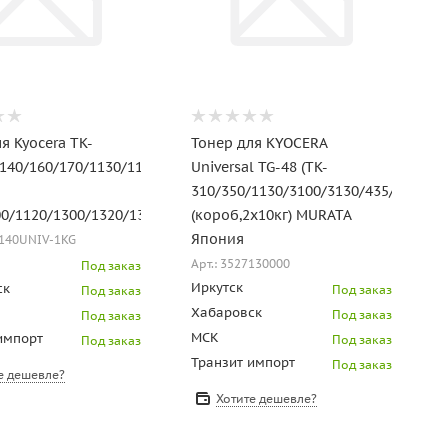
я Kyocera TK-
Тонер для KYOCERA
140/160/170/1130/1140,
Universal TG-48 (TK-
310/350/1130/3100/3130/435/410)
00/1120/1300/1320/1350/1370/1028MFP/11
(короб,2х10кг) MURATA
Япония
K140UNIV-1KG
Арт.: 3527130000
Под заказ
Иркутск
ск
Под заказ
Под заказ
Хабаровск
Под заказ
Под заказ
МСК
импорт
Под заказ
Под заказ
Транзит импорт
Под заказ
е дешевле?
Хотите дешевле?