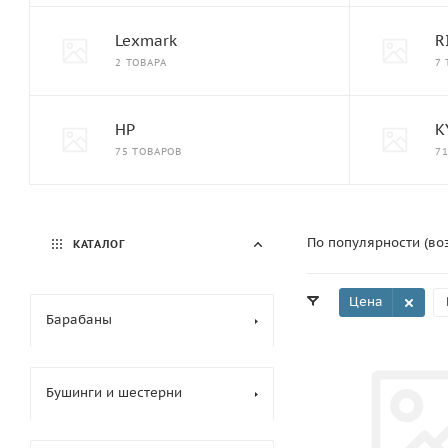
Lexmark
R
2 ТОВАРА
7
HP
K
75 ТОВАРОВ
7
По популярности (во
КАТАЛОГ
Цена
Барабаны
Бушинги и шестерни