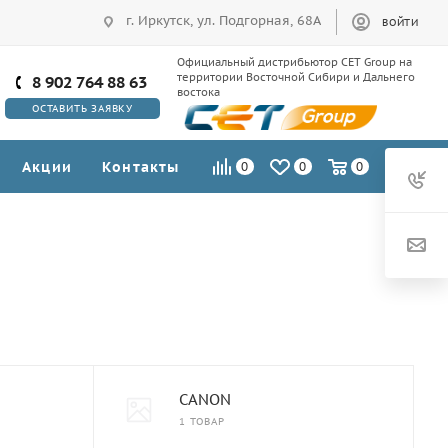
г. Иркутск, ул. Подгорная, 68А
ВОЙТИ
Официальный дистрибьютор CET Group на
территории Восточной Сибири и Дальнего
8 902 764 88 63
востока
ОСТАВИТЬ ЗАЯВКУ
Акции
Контакты
0
0
0
CANON
1 ТОВАР