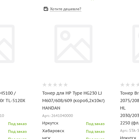
Хотите дешевле?
M5100 /
Тонер для HP Type HG230 LJ
Тонер Br
0г TL-5120X
M607/608/609 (короб,2х10кг)
2075/20
HANDAN
HL
2030/203
10
Арт.: 2641040000
2250 (фл
Иркутск
Под заказ
Под заказ
Хабаровск
Арт.: STA-
Под заказ
Под заказ
Иркутск
МСК