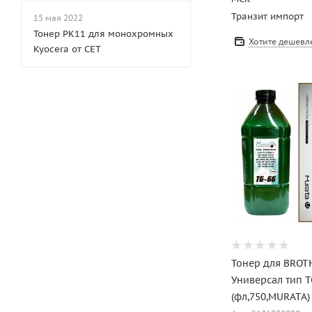
Транзит импорт
15 мая 2022
Тонер PK11 для монохромных
Хотите дешевл
Kyocera от CET
Тонер для BROT
Универсал тип T
(фл,750,MURATA)