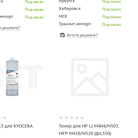
Иркутск
ск
Под заказ
Под заказ
Хабаровск
Под заказ
Под заказ
МСК
импорт
Под заказ
Под заказ
Транзит импорт
Под заказ
е дешевле?
Хотите дешевле?
K3 для KYOCERA
Тонер для HP LJ M404/M507,
MFP M428/M528 (фл,350)