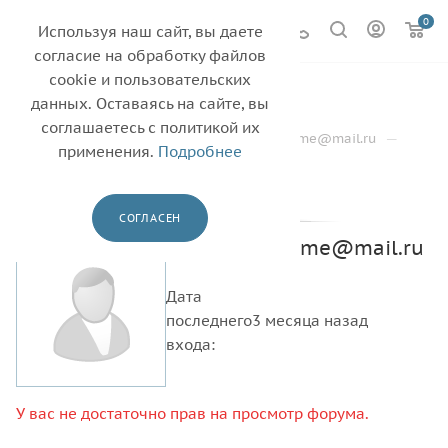
0
Используя наш сайт, вы даете
согласие на обработку файлов
cookie и пользовательских
Форум
данных. Оставаясь на сайте, вы
соглашаетесь с политикой их
—
—
—
Главная
О компании
inokia.waphome@mail.ru
применения.
Подробнее
Форум
Профиль
Группы
Диск
СОГЛАСЕН
inokia.waphome@mail.ru
Дата
последнего
3 месяца назад
входа:
У вас не достаточно прав на просмотр форума.