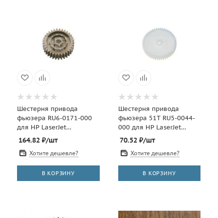
Шестерня привода
Шестерня привода
фьюзера RU6-0171-000
фьюзера 51T RU5-0044-
для HP LaserJet
000 для HP LaserJet
P4014/P4015/P4515 (CET),
4200/4300/4250/4350
164.82
₽
/шт
70.52
₽
/шт
CET3634
(CET), CET4945
Хотите дешевле?
Хотите дешевле?
В КОРЗИНУ
В КОРЗИНУ