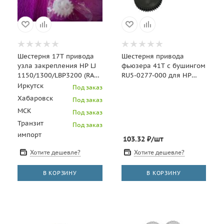
Шестерня 17T привода
Шестерня привода
узла закрепления HP LJ
фьюзера 41T с бушингом
1150/1300/LBP3200 (RA0-
RU5-0277-000 для HP
1005/RC1-1753/FU5-0703)
LaserJet
Иркутск
Под заказ
Россия/JP
4200/4300/4250/4350
Хабаровск
Под заказ
(CET), CET3
МСК
Под заказ
Транзит
Под заказ
импорт
103.32
₽
/шт
Хотите дешевле?
Хотите дешевле?
В КОРЗИНУ
В КОРЗИНУ