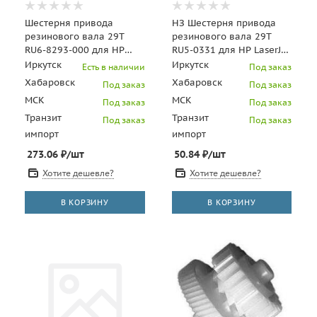
Шестерня привода
НЗ Шестерня привода
резинового вала 29T
резинового вала 29T
RU6-8293-000 для HP
RU5-0331 для HP LaserJet
LaserJet Pro MFP
1160/1320/2420 (CET),
Иркутск
Иркутск
Есть в наличии
Под заказ
M521/M525 (CET),
CET0025, CET
Хабаровск
Хабаровск
Под заказ
Под заказ
CET2732
МСК
МСК
Под заказ
Под заказ
Транзит
Транзит
Под заказ
Под заказ
импорт
импорт
273.06
₽
/шт
50.84
₽
/шт
Хотите дешевле?
Хотите дешевле?
В КОРЗИНУ
В КОРЗИНУ