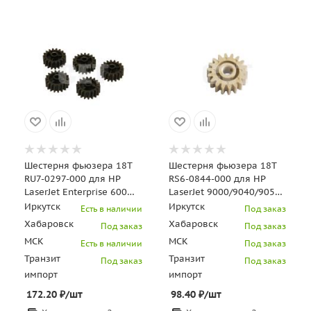
Шестерня фьюзера 18T
Шестерня фьюзера 18T
RU7-0297-000 для HP
RS6-0844-000 для HP
LaserJet Enterprise 600
LaserJet 9000/9040/9050
M601/M602/M603/M604/M605/M606/M630
(CET), CET5905
Иркутск
Иркутск
Есть в наличии
Под заказ
Хабаровск
Хабаровск
Под заказ
Под заказ
МСК
МСК
Есть в наличии
Под заказ
Транзит
Транзит
Под заказ
Под заказ
импорт
импорт
172.20
₽
/шт
98.40
₽
/шт