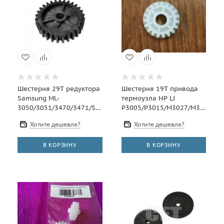
Шестерня 29T редуктора
Шестерня 19T привода
Samsung ML-
термоузла HP LJ
3050/3051/3470/3471/SCX-
P3005/P3015/M3027/M3035
5530/5635/ Phaser
(RU5-0959) OEM
Хотите дешевле?
Хотите дешевле?
3635/3645/WC3550 (JC66-
0
В КОРЗИНУ
В КОРЗИНУ