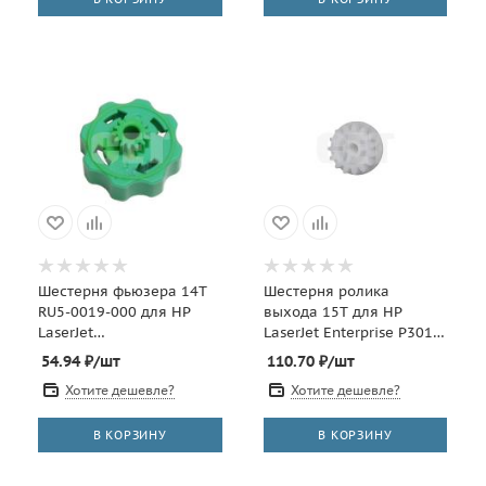
Шестерня фьюзера 14T
Шестерня ролика
RU5-0019-000 для HP
выхода 15T для HP
LaserJet
LaserJet Enterprise P3015,
4200/4300/4250/4350
M521/M525 (CET),
54.94
₽
/шт
110.70
₽
/шт
(CET), CET1235
CET2678
Хотите дешевле?
Хотите дешевле?
В КОРЗИНУ
В КОРЗИНУ