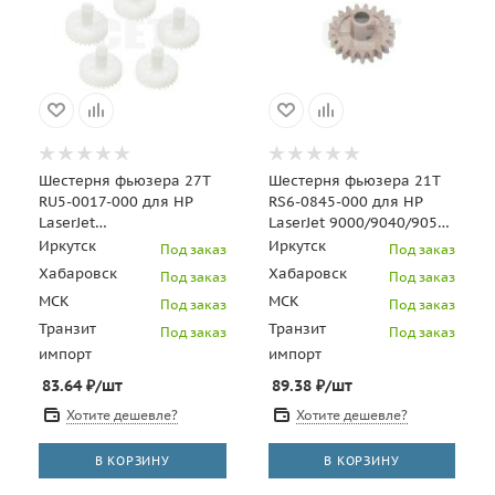
Шестерня фьюзера 27T
Шестерня фьюзера 21T
RU5-0017-000 для HP
RS6-0845-000 для HP
LaserJet
LaserJet 9000/9040/9050
4200/4300/4250/4350
(CET), CET0739
Иркутск
Иркутск
Под заказ
Под заказ
(CET), CET1070
Хабаровск
Хабаровск
Под заказ
Под заказ
МСК
МСК
Под заказ
Под заказ
Транзит
Транзит
Под заказ
Под заказ
импорт
импорт
83.64
₽
/шт
89.38
₽
/шт
Хотите дешевле?
Хотите дешевле?
В КОРЗИНУ
В КОРЗИНУ