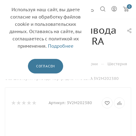
0
Используя наш сайт, вы даете
согласие на обработку файлов
cookie и пользовательских
Ось шестерни привода
данных. Оставаясь на сайте, вы
картриджа KYOCERA
соглашаетесь с политикой их
применения.
Подробнее
3V2M202380
—
—
—
Главная
Каталог
Бушинги и шестерни
Шестерня
СОГЛАСЕН
—
—
KYOCERA
Ось шестерни привода картриджа KYOCERA 3V2M202380
Артикул:
3V2M202380