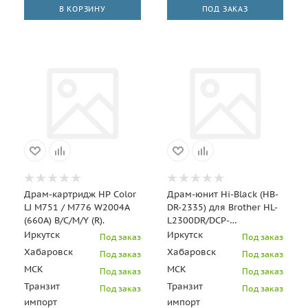
В КОРЗИНУ
ПОД ЗАКАЗ
Драм-картридж HP Color
Драм-юнит Hi-Black (HB-
LJ M751 / M776 W2004A
DR-2335) для Brother HL-
(660A) B/C/M/Y (R).
L2300DR/DCP-
L2500DR/MFC-L2700DWR,
Иркутск
Иркутск
Под заказ
Под заказ
12K
Хабаровск
Хабаровск
Под заказ
Под заказ
МСК
МСК
Под заказ
Под заказ
Транзит
Транзит
Под заказ
Под заказ
импорт
импорт