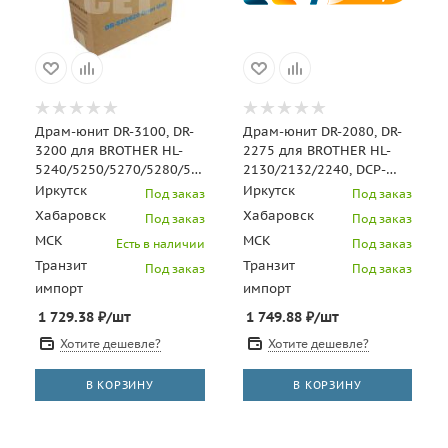
Драм-юнит DR-3100, DR-
Драм-юнит DR-2080, DR-
3200 для BROTHER HL-
2275 для BROTHER HL-
5240/5250/5270/5280/5340/5350/5370/5380
2130/2132/2240, DCP-
(CET), 25000 стр.,
7057 (CET), 12000 стр.,
Иркутск
Иркутск
Под заказ
Под заказ
CET0610
Хабаровск
Хабаровск
Под заказ
Под заказ
МСК
МСК
Есть в наличии
Под заказ
Транзит
Транзит
Под заказ
Под заказ
импорт
импорт
1 729.38
₽
/шт
1 749.88
₽
/шт
Хотите дешевле?
Хотите дешевле?
В КОРЗИНУ
В КОРЗИНУ