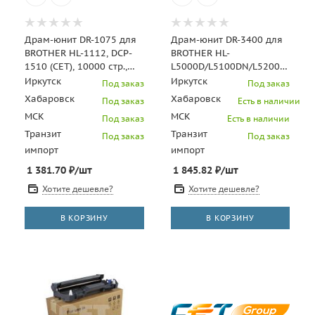
Драм-юнит DR-1075 для
Драм-юнит DR-3400 для
BROTHER HL-1112, DCP-
BROTHER HL-
1510 (CET), 10000 стр.,
L5000D/L5100DN/L5200DW,
CET0609
DCP-L5500DN, MFC-
Иркутск
Иркутск
Под заказ
Под заказ
L5700DN/L6900DW (CET),
Хабаровск
Хабаровск
Под заказ
Есть в наличии
300
МСК
МСК
Под заказ
Есть в наличии
Транзит
Транзит
Под заказ
Под заказ
импорт
импорт
1 381.70
₽
/шт
1 845.82
₽
/шт
Хотите дешевле?
Хотите дешевле?
В КОРЗИНУ
В КОРЗИНУ