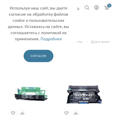
0
Используя наш сайт, вы даете
согласие на обработку файлов
cookie и пользовательских
BROTHER
11
данных. Оставаясь на сайте, вы
соглашаетесь с политикой их
—
—
Главная
Каталог
применения.
Подробнее
—
Драм-юниты, блоки проявки и их компоненты
Драм-юнит
—
BROTHER
СОГЛАСЕН
ФИЛЬТР