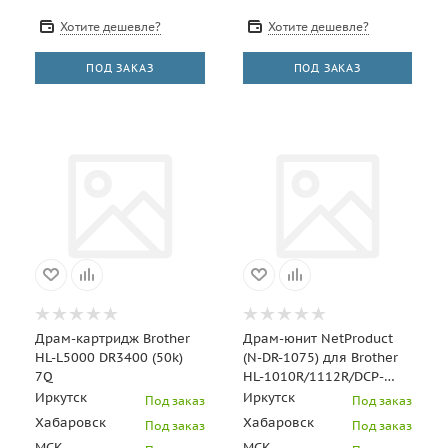
Хотите дешевле?
Хотите дешевле?
ПОД ЗАКАЗ
ПОД ЗАКАЗ
Драм-картридж Brother
Драм-юнит NetProduct
HL-L5000 DR3400 (50k)
(N-DR-1075) для Brother
7Q
HL-1010R/1112R/DCP-
1510R/1512R/MFC-1810R,
Иркутск
Иркутск
Под заказ
Под заказ
10K
Хабаровск
Хабаровск
Под заказ
Под заказ
МСК
МСК