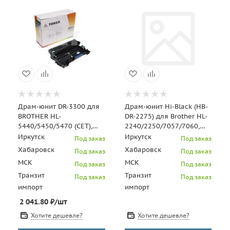
Драм-юнит DR-3300 для
Драм-юнит Hi-Black (HB-
BROTHER HL-
DR-2275) для Brother HL-
5440/5450/5470 (CET),
2240/2250/7057/7060,
30000 стр., CET0611
12K
Иркутск
Иркутск
Под заказ
Под заказ
Хабаровск
Хабаровск
Под заказ
Под заказ
МСК
МСК
Под заказ
Под заказ
Транзит
Транзит
Под заказ
Под заказ
импорт
импорт
2 041.80
₽
/шт
Хотите дешевле?
Хотите дешевле?