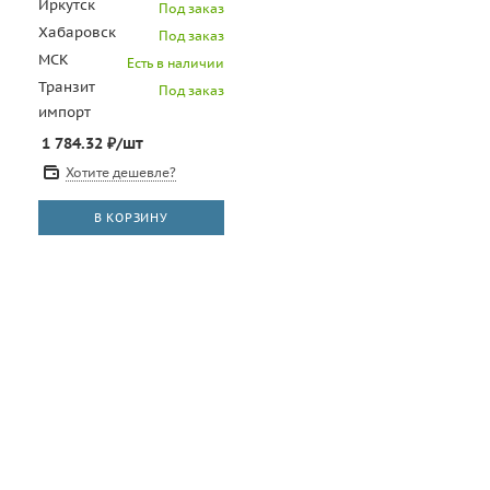
L2300DR (CET), 12000
Иркутск
Под заказ
стр., CET471012
Хабаровск
Под заказ
МСК
Есть в наличии
Транзит
Под заказ
импорт
1 784.32
₽
/шт
Хотите дешевле?
В КОРЗИНУ