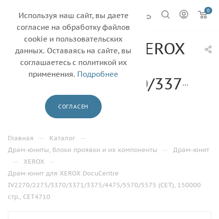
0
Используя наш сайт, вы даете
согласие на обработку файлов
cookie и пользовательских
Драм-юнит для XEROX
данных. Оставаясь на сайте, вы
DocuCentre
соглашаетесь с политикой их
применения.
Подробнее
IV2270/2275/3370/3371/33
(CET), 150000 стр.,
СОГЛАСЕН
CET4710
—
—
Главная
Каталог
—
Драм-юниты, блоки проявки и их компоненты
Драм-юнит
—
—
XEROX
Драм-юнит для XEROX DocuCentre
IV2270/2275/3370/3371/3375/4475/5570/5575 (CET), 150000
стр., CET4710