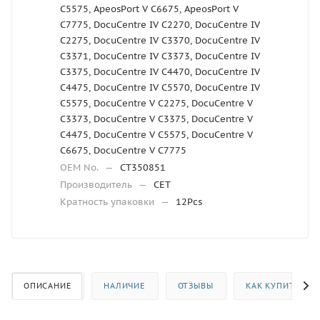
C5575, ApeosPort V C6675, ApeosPort V
C7775, DocuCentre IV C2270, DocuCentre IV
C2275, DocuCentre IV C3370, DocuCentre IV
C3371, DocuCentre IV C3373, DocuCentre IV
C3375, DocuCentre IV C4470, DocuCentre IV
C4475, DocuCentre IV C5570, DocuCentre IV
C5575, DocuCentre V C2275, DocuCentre V
C3373, DocuCentre V C3375, DocuCentre V
C4475, DocuCentre V C5575, DocuCentre V
C6675, DocuCentre V C7775
OEM No.
—
CT350851
Производитель
—
CET
Кратность упаковки
—
12Pcs
ОПИСАНИЕ
НАЛИЧИЕ
ОТЗЫВЫ
КАК КУПИТЬ