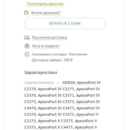
Посмотреть наличие
Хотите дешевле?
КУПИТЬ В 1 КЛИК
Рассчитать доставку
Хочу в подарок
Самовывоз сегодня - бесплатно
Доставка завтра - 390 ₽
Характеристики
Совместимость
—
XEROX: ApeosPort IV
C2270, ApeosPort IV C2275, ApeosPort IV
C3370, ApeosPort IV C3371, ApeosPort IV
C3373, ApeosPort IV C3375, ApeosPort IV
C4470, ApeosPort IV C4475, ApeosPort IV
C5570, ApeosPort IV C5575, ApeosPort V
C2275, ApeosPort V C3373, ApeosPort V
C3375, ApeosPort V C4475, ApeosPort V