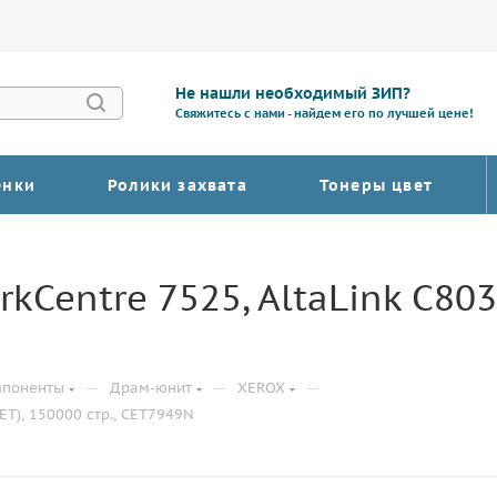
Не нашли необходимый ЗИП?
Свяжитесь с нами - найдем его по лучшей цене!
енки
Ролики захвата
Тонеры цвет
Centre 7525, AltaLink C803
—
—
—
мпоненты
Драм-юнит
XEROX
ET), 150000 стр., CET7949N