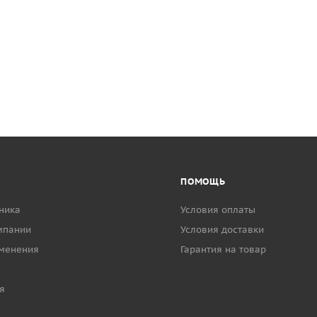
ПОМОЩЬ
ника
Условия оплаты
мпании
Условия доставки
менения
Гарантия на товар
я