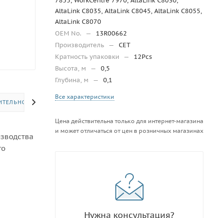
7855, WorkCentre 7970, AltaLink C8030,
AltaLink C8035, AltaLink C8045, AltaLink C8055,
AltaLink C8070
OEM No.
—
13R00662
Производитель
—
CET
Кратность упаковки
—
12Pcs
Высота, м
—
0,5
Глубина, м
—
0,1
Все характеристики
ИТЕЛЬНО
Цена действительна только для интернет-магазина
и может отличаться от цен в розничных магазинах
изводства
го
Нужна консультация?