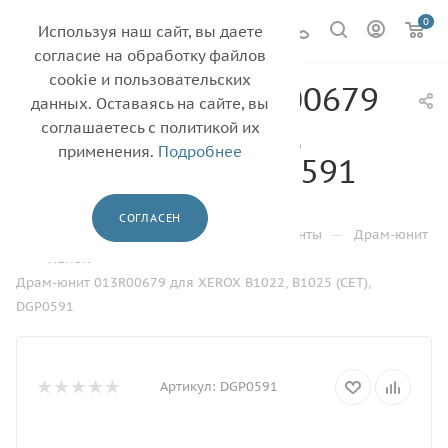
0
Используя наш сайт, вы даете
согласие на обработку файлов
cookie и пользовательских
Драм-юнит 013R00679
данных. Оставаясь на сайте, вы
для XEROX B1022,
соглашаетесь с политикой их
применения.
Подробнее
B1025 (CET), DGP0591
—
—
Главная
Каталог
СОГЛАСЕН
—
Драм-юниты, блоки проявки и их компоненты
Драм-юнит
—
—
XEROX
Драм-юнит 013R00679 для XEROX B1022, B1025 (CET),
DGP0591
Артикул:
DGP0591