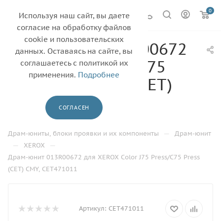
0
Используя наш сайт, вы даете
согласие на обработку файлов
cookie и пользовательских
Драм-юнит 013R00672
данных. Оставаясь на сайте, вы
для XEROX Color J75
соглашаетесь с политикой их
применения.
Подробнее
Press/C75 Press (CET)
CMY, CET471011
СОГЛАСЕН
—
—
Главная
Каталог
—
Драм-юниты, блоки проявки и их компоненты
Драм-юнит
—
—
XEROX
Драм-юнит 013R00672 для XEROX Color J75 Press/C75 Press
(CET) CMY, CET471011
Артикул:
CET471011