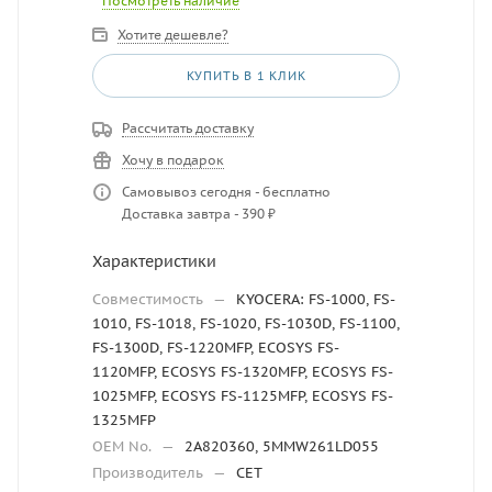
Посмотреть наличие
Хотите дешевле?
КУПИТЬ В 1 КЛИК
Рассчитать доставку
Хочу в подарок
Самовывоз сегодня - бесплатно
Доставка завтра - 390 ₽
Характеристики
Совместимость
—
KYOCERA: FS-1000, FS-
1010, FS-1018, FS-1020, FS-1030D, FS-1100,
FS-1300D, FS-1220MFP, ECOSYS FS-
1120MFP, ECOSYS FS-1320MFP, ECOSYS FS-
1025MFP, ECOSYS FS-1125MFP, ECOSYS FS-
1325MFP
OEM No.
—
2A820360, 5MMW261LD055
Производитель
—
CET