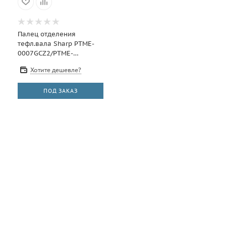
Палец отделения
тефл.вала Sharp PTME-
0007GCZ2/PTME-
0007GCZ1 для AR-160/
Хотите дешевле?
161/200/ 205/ 162/ 163
ПОД ЗАКАЗ