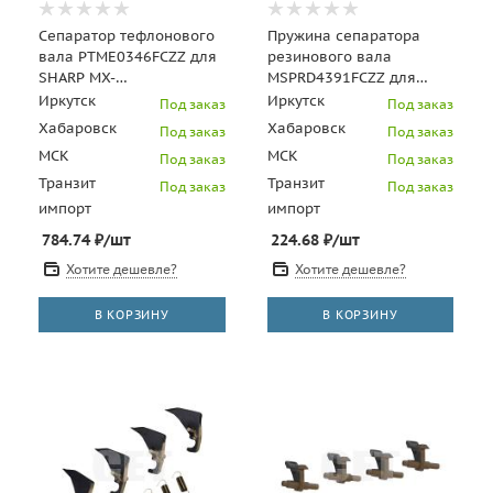
Сепаратор тефлонового
Пружина сепаратора
вала PTME0346FCZZ для
резинового вала
SHARP MX-
MSPRD4391FCZZ для
M623N/M623U/M753N/M753U
SHARP MX-
Иркутск
Иркутск
Под заказ
Под заказ
(CET), CET7660B
6240N/7040N/6580N/7580N
Хабаровск
Хабаровск
Под заказ
Под заказ
(CET), CET5510
МСК
МСК
Под заказ
Под заказ
Транзит
Транзит
Под заказ
Под заказ
импорт
импорт
784.74
₽
/шт
224.68
₽
/шт
Хотите дешевле?
Хотите дешевле?
В КОРЗИНУ
В КОРЗИНУ