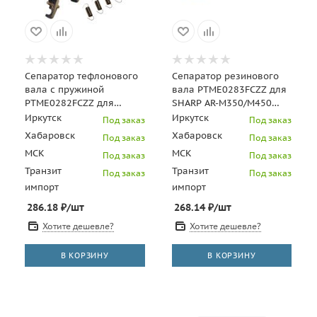
Сепаратор тефлонового
Сепаратор резинового
вала с пружиной
вала PTME0283FCZZ для
PTME0282FCZZ для
SHARP AR-M350/M450
SHARP AR-235 (CET),
(CET), CET8360
Иркутск
Иркутск
Под заказ
Под заказ
CET7670
Хабаровск
Хабаровск
Под заказ
Под заказ
МСК
МСК
Под заказ
Под заказ
Транзит
Транзит
Под заказ
Под заказ
импорт
импорт
286.18
₽
/шт
268.14
₽
/шт
Хотите дешевле?
Хотите дешевле?
В КОРЗИНУ
В КОРЗИНУ