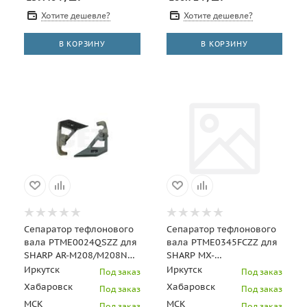
Хотите дешевле?
Хотите дешевле?
В КОРЗИНУ
В КОРЗИНУ
Сепаратор тефлонового
Сепаратор тефлонового
вала PTME0024QSZZ для
вала PTME0345FCZZ для
SHARP AR-M208/M208N
SHARP MX-
(CET), CET8259
M283N/M363U/M453U/M503U
Иркутск
Иркутск
Под заказ
Под заказ
(CET), CET6691
Хабаровск
Хабаровск
Под заказ
Под заказ
МСК
МСК
Под заказ
Под заказ