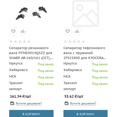
Сепаратор резинового
Сепаратор тефлонового
вала PTME0014QSZZ для
вала с пружиной
SHARP AR-160/161 (CET),
2F925800 для KYOCERA
CET8260
FS-
Иркутск
Иркутск
Под заказ
Под заказ
2000D/3900DN/4000DN
Хабаровск
Хабаровск
Под заказ
Под заказ
(CET), CET6466
МСК
МСК
Под заказ
Под заказ
Транзит
Транзит
Под заказ
Под заказ
импорт
импорт
161.54
₽
/шт
33.62
₽
/шт
Хотите дешевле?
Хотите дешевле?
В КОРЗИНУ
В КОРЗИНУ