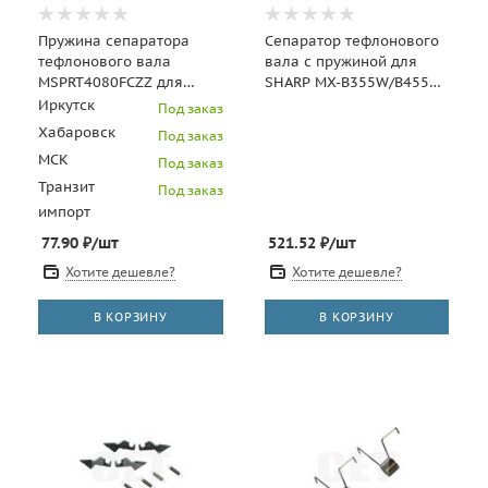
Пружина сепаратора
Сепаратор тефлонового
тефлонового вала
вала с пружиной для
MSPRT4080FCZZ для
SHARP MX-B355W/B455W
SHARP MX-
(CET), CET351003
Иркутск
Под заказ
M283N/M363U/M453U/M503U
Хабаровск
Под заказ
(CET), CET767
МСК
Под заказ
Транзит
Под заказ
импорт
77.90
₽
/шт
521.52
₽
/шт
Хотите дешевле?
Хотите дешевле?
В КОРЗИНУ
В КОРЗИНУ