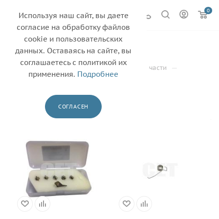
0
Используя наш сайт, вы даете
согласие на обработку файлов
cookie и пользовательских
SHARP
17
данных. Оставаясь на сайте, вы
соглашаетесь с политикой их
—
—
—
Главная
Каталог
Другие запасные части
применения.
Подробнее
—
Сепаратор/палец отделения
SHARP
ФИЛЬТР
СОГЛАСЕН