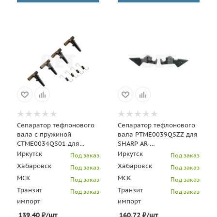
Сепаратор тефлонового
Сепаратор тефлонового
вала с пружиной
вала PTME0039QSZZ для
CTME0034QS01 для
SHARP AR-
SHARP AL-
2048S/2048D/2048N/2348D/23
Иркутск
Иркутск
Под заказ
Под заказ
2030/2031/2041/2051
(CET)
Хабаровск
Хабаровск
Под заказ
Под заказ
(CET), CET7675
МСК
МСК
Под заказ
Под заказ
Транзит
Транзит
Под заказ
Под заказ
импорт
импорт
139.40
₽
/шт
160.72
₽
/шт