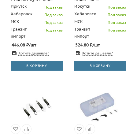
SHARP AR-275 (CET),
6240N/7040N/6580N/7580N
Иркутск
Иркутск
Под заказ
Под заказ
CET7667
(CET), CET351002
Хабаровск
Хабаровск
Под заказ
Под заказ
МСК
МСК
Под заказ
Под заказ
Транзит
Транзит
Под заказ
Под заказ
импорт
импорт
446.08
₽
/шт
524.80
₽
/шт
Хотите дешевле?
Хотите дешевле?
В КОРЗИНУ
В КОРЗИНУ