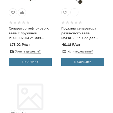
Сепаратор тефлонового
Пружина сепаратора
вала с пружиной
резинового вала
PTME0020GCZ1 для
MSPRD2853FCZZ для
SHARP AR-162/163/164
SHARP AR-M350/M450
173.02
₽
/шт
40.18
₽
/шт
(CET), CET7673
(CET), CET7677
Хотите дешевле?
Хотите дешевле?
В КОРЗИНУ
В КОРЗИНУ