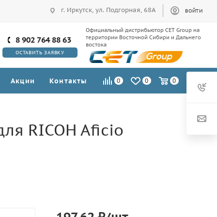
г. Иркутск, ул. Подгорная, 68А
ВОЙТИ
Официальный дистрибьютор CET Group на
территории Восточной Сибири и Дальнего
8 902 764 88 63
востока
ОСТАВИТЬ ЗАЯВКУ
Акции
Контакты
0
0
0
ля RICOH Aficio
197.62
₽
/шт