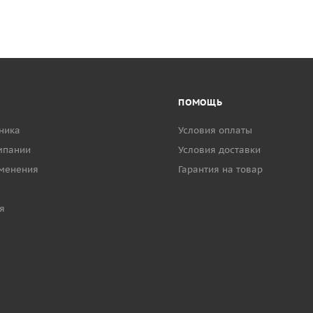
ПОМОЩЬ
ника
Условия оплаты
мпании
Условия доставки
менения
Гарантия на товар
я