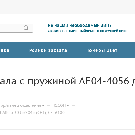
Не нашли необходимый ЗИП?
Свяжитесь с нами - найдем его по лучшей цене!
енки
Ролики захвата
Тонеры цвет
ала с пружиной AE04-4056 д
—
—
тор/палец отделения
RICOH
Aficio 3035/3045 (CET), CET6180