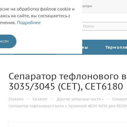
Покупателям
Корпоративным клиентам
асие на обработку файлов cookie и
ясь на сайте, вы соглашаетесь с
менения.
Подробнее
АСЕН
КАТАЛОГ
Барабаны
Термопл
Сепаратор тефлонового в
3035/3045 (CET), CET6180
—
—
—
Главная
Каталог
Другие запасные части
Сепара
Сепаратор тефлонового вала с пружиной AE04-4056 для RICOH 