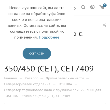
0
Используя наш сайт, вы даете
согласие на обработку файлов
cookie и пользовательских
Сепаратор
данных. Оставаясь на сайте, вы
тефлонового вала с
соглашаетесь с политикой их
применения.
Подробнее
пружиной
44202983000 для
СОГЛАСЕН
TOSHIBA E-Studio
350/450 (CET), CET7409
—
—
—
Главная
Каталог
Другие запасные части
—
—
Сепаратор/палец отделения
TOSHIBA
Сепаратор тефлонового вала с пружиной 44202983000 для
TOSHIBA E-Studio 350/450 (CET), CET7409