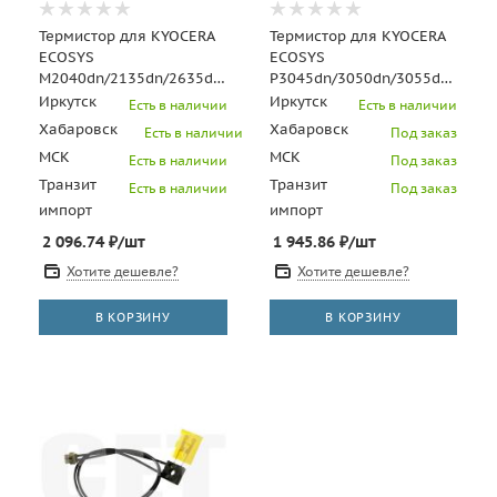
Термистор для KYOCERA
Термистор для KYOCERA
ECOSYS
ECOSYS
M2040dn/2135dn/2635dn/P2235dn/2040dn
P3045dn/3050dn/3055dn/M304
(CET), CET531003
(CET), CET531004
Иркутск
Иркутск
Есть в наличии
Есть в наличии
Хабаровск
Хабаровск
Есть в наличии
Под заказ
МСК
МСК
Есть в наличии
Под заказ
Транзит
Транзит
Есть в наличии
Под заказ
импорт
импорт
2 096.74
₽
/шт
1 945.86
₽
/шт
Хотите дешевле?
Хотите дешевле?
В КОРЗИНУ
В КОРЗИНУ