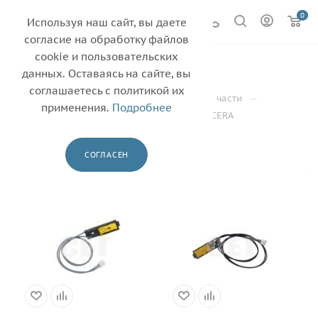
0
Используя наш сайт, вы даете
согласие на обработку файлов
cookie и пользовательских
KYOCERA
3
данных. Оставаясь на сайте, вы
соглашаетесь с политикой их
—
—
—
Главная
Каталог
Другие запасные части
применения.
Подробнее
—
Термистор/Термопредохранитель
KYOCERA
ФИЛЬТР
СОГЛАСЕН