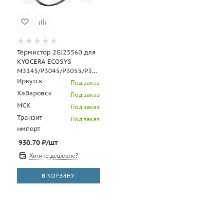
Термистор 2GJ25560 для
KYOCERA ECOSYS
M3145/P3045/P3055/P3145/FS-
4100 (CET), CET8078
Иркутск
Под заказ
Хабаровск
Под заказ
МСК
Под заказ
Транзит
Под заказ
импорт
930.70
₽
/шт
Хотите дешевле?
В КОРЗИНУ