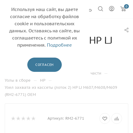
0
Используя наш сайт, вы даете
согласие на обработку файлов
cookie и пользовательских
Узел захвата из
данных. Оставаясь на сайте, вы
кассеты (лоток 2) HP LJ
соглашаетесь с политикой их
применения.
Подробнее
M607/M608/M609
(RM2-6771) OEM
СОГЛАСЕН
—
—
—
Главная
Каталог
Другие запасные части
—
—
Узлы в сборе
HP
Узел захвата из кассеты (лоток 2) HP LJ M607/M608/M609
(RM2-6771) OEM
Артикул:
RM2-6771