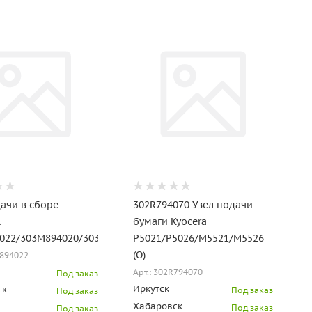
дачи в сборе
302R794070 Узел подачи
A
бумаги Kyocera
022/303M894020/303M894021
P5021/P5026/M5521/M5526
(O)
M894022
Арт.: 302R794070
Под заказ
Иркутск
ск
Под заказ
Под заказ
Хабаровск
Под заказ
Под заказ