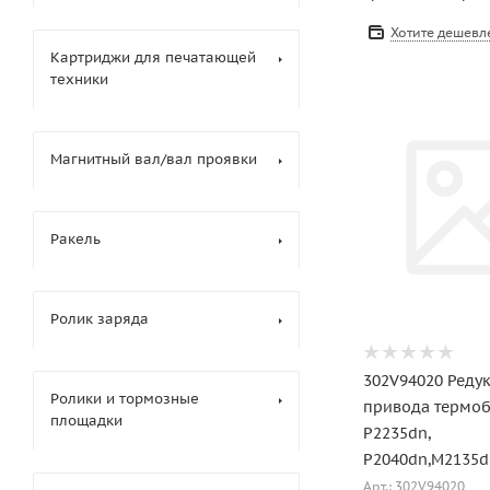
Хотите дешевл
Картриджи для печатающей
техники
Магнитный вал/вал проявки
Ракель
Ролик заряда
302V94020 Реду
Ролики и тормозные
привода термо
площадки
P2235dn,
P2040dn,M2135
Арт.: 302V94020