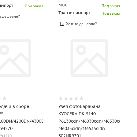
МСК
импорт
Под заказ
Под заказ
Транзит импорт
Под заказ
е дешевле?
Хотите дешевле?
одачи в сборе
Узел фотобарабана
FS-
KYOCERA DK-5140
100DN/4200DN/4300DN
P6130cdn/M6030cdn/M6530cdn/P603
V94270
M6035cidn/M6535cidn
302NR9301
LV94270