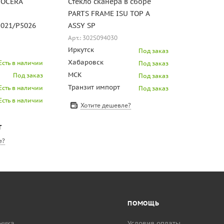
YOCERA
Стекло сканера в сборе
PARTS FRAME ISU TOP A
021/P5026
ASSY SP
Арт.: 302S094030
Иркутск
Под заказ
Хабаровск
Есть в наличии
Под заказ
МСК
Под заказ
Под заказ
Транзит импорт
Есть в наличии
Под заказ
Есть в наличии
Хотите дешевле?
т
е?
ПОМОЩЬ
ника
Условия оплаты