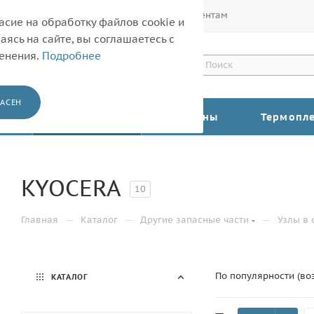
Покупателям
Корпоративным клиентам
асие на обработку файлов cookie и
ясь на сайте, вы соглашаетесь с
менения.
Подробнее
АСЕН
КАТАЛОГ
Барабаны
Термопл
KYOCERA
10
—
—
—
Главная
Каталог
Другие запасные части
Узлы в 
По популярности (во
КАТАЛОГ