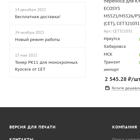
переноса для K
ECOSYS
14 декабря 2022
M5521/M5526/P5
Бесплатная доставка!
(CET), CET321031
Арт.: CET321031
24 ноября 2022
Иркутск
Новый режим работы
Хабаровск
МСК
15 мая 2022
Транзит
Тонер PK11 для монохромных
Kyocera от CET
импорт
2 545.28
₽
/ш
Хотите дешевл
ВЕРСИЯ ДЛЯ ПЕЧАТИ
КОМПАНИЯ
КОНТАКТЫ
Поиск сотруд