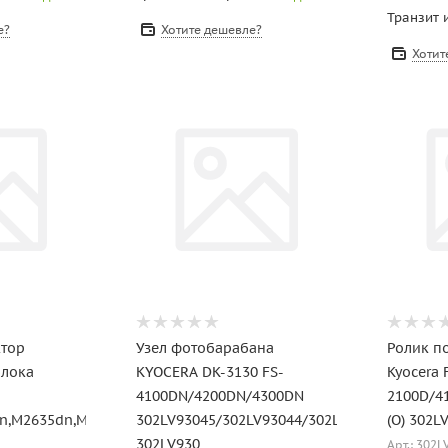
Транзит 
е?
Хотите дешевле?
Хотит
ктор
Узел фотобарабана
Ролик п
блока
KYOCERA DK-3130 FS-
Kyocera 
4100DN/4200DN/4300DN
2100D/4
dn,M2635dn,M2735dw
302LV93045/302LV93044/302LV93040/
(O) 302L
302LV930
Арт.: 302