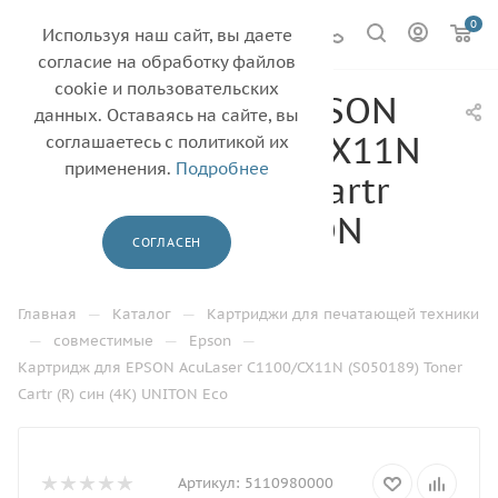
0
Используя наш сайт, вы даете
согласие на обработку файлов
cookie и пользовательских
Картридж для EPSON
данных. Оставаясь на сайте, вы
AcuLaser C1100/CX11N
соглашаетесь с политикой их
применения.
Подробнее
(S050189) Toner Cartr
(R) син (4К) UNITON
СОГЛАСЕН
Eco
—
—
Главная
Каталог
Картриджи для печатающей техники
—
—
—
совместимые
Epson
Картридж для EPSON AcuLaser C1100/CX11N (S050189) Toner
Cartr (R) син (4К) UNITON Eco
Артикул:
5110980000