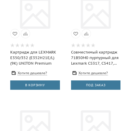
Картридж для LEXMARK
Совместимый картридж
E350/352 (E352H21E/L)
71B50M0 пурпурный для
(9K) UNITON Premium
Lexmark CS317, CS417,
CS517, CX317, CX417,
Хотите дешевле?
Хотите дешевле?
CX517 - 2.3K
В КОРЗИНУ
ПОД ЗАКАЗ