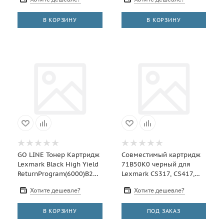
В КОРЗИНУ
В КОРЗИНУ
GO LINE Тонер Картридж
Совместимый картридж
Lexmark Black High Yield
71B50K0 черный для
ReturnProgram(6000)B2442dw,MB2442adwe,
Lexmark CS317, CS417,
B2546dw,MB254
CS517, CX317, CX417,
Хотите дешевле?
Хотите дешевле?
CX517 - 3K
В КОРЗИНУ
ПОД ЗАКАЗ