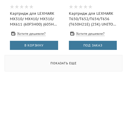
Картридж для LEXMARK
Картридж для LEXMARK
MX310/ MX410/ MX510/
T650/T652/T654/T656
MX611 (60F5H00) (605H)
(T650H21E) (25К) UNITON
(10K) (compatible)
Eco
Хотите дешевле?
Хотите дешевле?
В КОРЗИНУ
ПОД ЗАКАЗ
ПОКАЗАТЬ ЕЩЕ