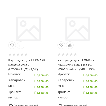
Картридж для LEXMARK
Картридж для LEXMARK
E250/350/352
MS310/MS410/ MS510/
(E250A21E/A) (3,5K)
MS610 Return (50F5H00)
UNITON Premium
(505H) (5K) UNITON
Иркутск
Иркутск
Под заказ
Под заказ
Premium
Хабаровск
Хабаровск
Под заказ
Под заказ
МСК
МСК
Под заказ
Под заказ
Транзит
Транзит
Под заказ
Под заказ
импорт
импорт
Хотите дешевле?
Хотите дешевле?