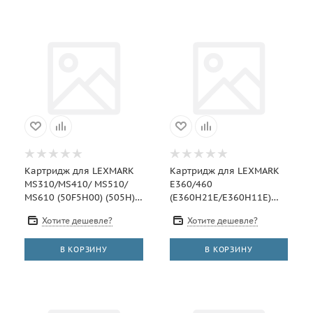
Картридж для LEXMARK
Картридж для LEXMARK
MS310/MS410/ MS510/
E360/460
MS610 (50F5H00) (505H)
(E360H21E/E360H11E)
(5K) БЕЗ ЧИПА!!! UNITON
(9K) UNITON Premium
Хотите дешевле?
Хотите дешевле?
Premium
В КОРЗИНУ
В КОРЗИНУ