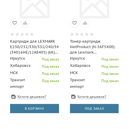
Картридж для LEXMARK
Тонер-картридж
E230/232/330/332/240/340
NetProduct (N-56F5X00)
(34016HE/12A8405) (6K)
для Lexmark
UNITON Premium
MS/MX421/521/522/621/622,
Иркутск
Иркутск
Под заказ
Под заказ
20K
Хабаровск
Хабаровск
Под заказ
Под заказ
МСК
МСК
Под заказ
Под заказ
Транзит
Транзит
Под заказ
Под заказ
импорт
импорт
Хотите дешевле?
Хотите дешевле?
В КОРЗИНУ
ПОД ЗАКАЗ