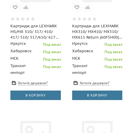
Картридж для LEXMARK
Картридж для LEXMARK
MS/MX 310/ 317/ 410/
MX310/ MX410/ MX510/
417/ 510/ 517/610/ 617
MX611 Return (60F5H00)
(All Regions) (5K) (для
(605H) (10K) UNITON
Иркутск
Иркутск
Под заказ
Под заказ
любого ПО)
Premium
Хабаровск
Хабаровск
Под заказ
Под заказ
МСК
МСК
Под заказ
Под заказ
Транзит
Транзит
Под заказ
Под заказ
импорт
импорт
Хотите дешевле?
Хотите дешевле?
В КОРЗИНУ
В КОРЗИНУ