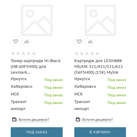
Тонер-картридж Hi-Black
Картридж для LEXMARK
(HB-60F5H00) для
MS/MX 321/421/521/622
Lexmark
(56F5H00) (15K) MyInk
MX310/MX410/MX510/MX511/MX610/MX611,
Иркутск
Иркутск
Под заказ
Под заказ
10K
Хабаровск
Хабаровск
Под заказ
Под заказ
МСК
МСК
Под заказ
Под заказ
Транзит
Транзит
Под заказ
Под заказ
импорт
импорт
Хотите дешевле?
Хотите дешевле?
ПОД ЗАКАЗ
В КОРЗИНУ