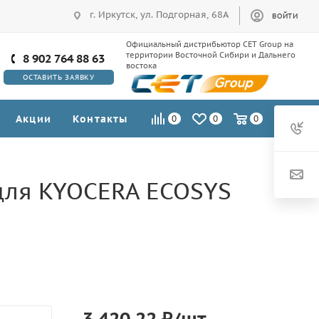
г. Иркутск, ул. Подгорная, 68А
ВОЙТИ
Официальный дистрибьютор CET Group на
территории Восточной Сибири и Дальнего
8 902 764 88 63
востока
ОСТАВИТЬ ЗАЯВКУ
Акции
Контакты
0
0
0
для KYOCERA ECOSYS
3 420.22
₽
/шт