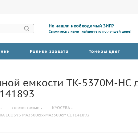
Не нашли необходимый ЗИП?
Свяжитесь с нами - найдем его по лучшей цене!
енки
Ролики захвата
Тонеры цвет
ной емкости TK-5370M-HC 
T141893
—
—
—
совместимые
KYOCERA
RA ECOSYS MA3500cix/MA3500cif CET141893