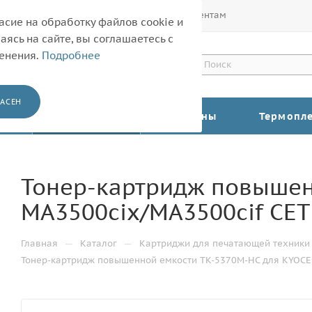
Покупателям
Корпоративным клиентам
асие на обработку файлов cookie и
ясь на сайте, вы соглашаетесь с
менения.
Подробнее
АСЕН
КАТАЛОГ
Барабаны
Термопл
Тонер-картридж повышен
MA3500cix/MA3500cif CE
—
—
Главная
Каталог
Картриджи для печатающей техники
Тонер-картридж повышенной емкости TK-5370M-HC для KYOCE