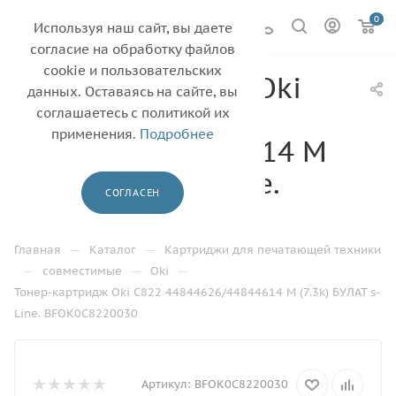
0
Используя наш сайт, вы даете
согласие на обработку файлов
cookie и пользовательских
Тонер-картридж Oki
данных. Оставаясь на сайте, вы
C822
соглашаетесь с политикой их
применения.
Подробнее
44844626/44844614 M
(7.3k) БУЛАТ s-Line.
СОГЛАСЕН
BFOK0C8220030
—
—
Главная
Каталог
Картриджи для печатающей техники
—
—
—
совместимые
Oki
Тонер-картридж Oki C822 44844626/44844614 M (7.3k) БУЛАТ s-
Line. BFOK0C8220030
Артикул:
BFOK0C8220030