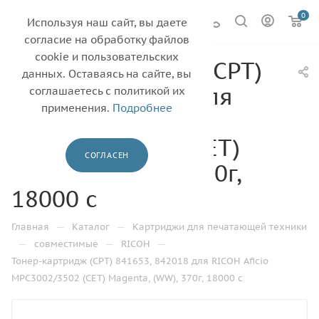
0
Используя наш сайт, вы даете
согласие на обработку файлов
cookie и пользовательских
Тонер-картридж (CPT)
данных. Оставаясь на сайте, вы
841653, 842018 для
соглашаетесь с политикой их
применения.
Подробнее
RICOH Aficio
MPC3002/3502 (CET)
СОГЛАСЕН
Magenta, (WW), 370г,
18000 с
—
—
Главная
Каталог
Картриджи для печатающей техники
—
—
—
совместимые
RICOH
Тонер-картридж (CPT) 841653, 842018 для RICOH Aficio
MPC3002/3502 (CET) Magenta, (WW), 370г, 18000 с