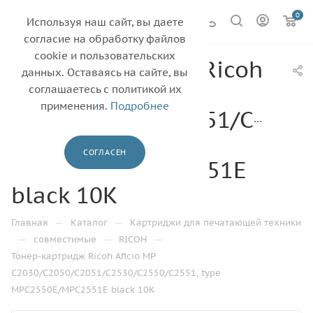
0
Используя наш сайт, вы даете
согласие на обработку файлов
cookie и пользовательских
Тонер-картридж Ricoh
данных. Оставаясь на сайте, вы
Aficio MP
соглашаетесь с политикой их
применения.
Подробнее
C2030/C2050/C2051/C2530
С2551, type
СОГЛАСЕН
MPC2550E/MPC2551E
black 10K
—
—
Главная
Каталог
Картриджи для печатающей техники
—
—
—
совместимые
RICOH
Тонер-картридж Ricoh Aficio MP
C2030/C2050/C2051/C2530/C2550/С2551, type
MPC2550E/MPC2551E black 10K