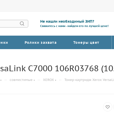
Не нашли необходимый ЗИП?
Свяжитесь с нами - найдем его по лучшей цене!
енки
Ролики захвата
Тонеры цвет
saLink C7000 106R03768 (10.
—
—
—
совместимые
XEROX
Тонер-картридж Xerox VersaLi