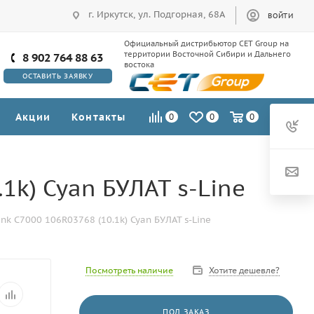
г. Иркутск, ул. Подгорная, 68А
ВОЙТИ
Официальный дистрибьютор CET Group на
территории Восточной Сибири и Дальнего
8 902 764 88 63
востока
ОСТАВИТЬ ЗАЯВКУ
Акции
Контакты
0
0
0
1k) Cyan БУЛАТ s-Line
nk C7000 106R03768 (10.1k) Cyan БУЛАТ s-Line
Посмотреть наличие
Хотите дешевле?
ПОД ЗАКАЗ