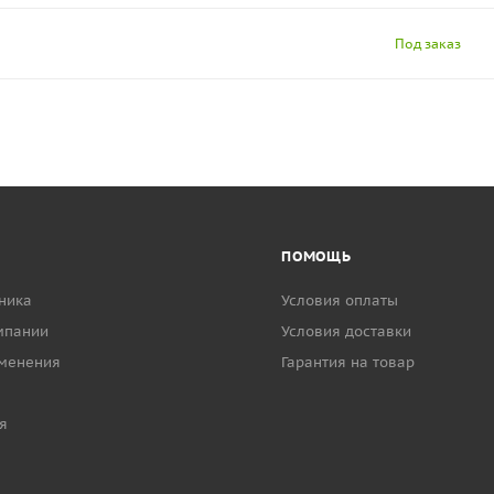
Под заказ
ПОМОЩЬ
ника
Условия оплаты
мпании
Условия доставки
менения
Гарантия на товар
я