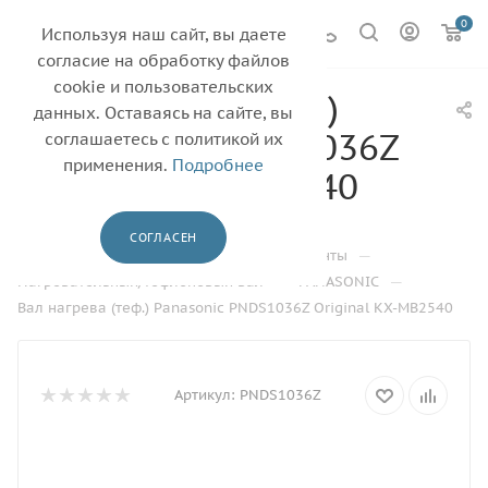
0
Используя наш сайт, вы даете
согласие на обработку файлов
cookie и пользовательских
Вал нагрева (теф.)
данных. Оставаясь на сайте, вы
Panasonic PNDS1036Z
соглашаетесь с политикой их
применения.
Подробнее
Original KX-MB2540
—
—
Главная
Каталог
СОГЛАСЕН
—
Термопленки, валы фьюзера, термоэлементы
—
—
Нагревательный/тефлоновый вал
PANASONIC
Вал нагрева (теф.) Panasonic PNDS1036Z Original KX-MB2540
Артикул:
PNDS1036Z