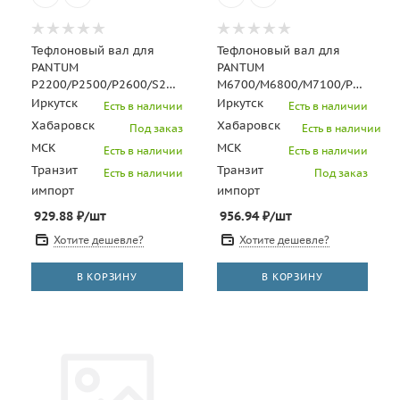
Тефлоновый вал для
Тефлоновый вал для
PANTUM
PANTUM
P2200/P2500/P2600/S2000/M6200/M6600/MS6000
M6700/M6800/M7100/P3300/L2
(CET), CET181020
(CET), CET181019
Иркутск
Иркутск
Есть в наличии
Есть в наличии
Хабаровск
Хабаровск
Под заказ
Есть в наличии
МСК
МСК
Есть в наличии
Есть в наличии
Транзит
Транзит
Есть в наличии
Под заказ
импорт
импорт
929.88
₽
/шт
956.94
₽
/шт
Хотите дешевле?
Хотите дешевле?
В КОРЗИНУ
В КОРЗИНУ