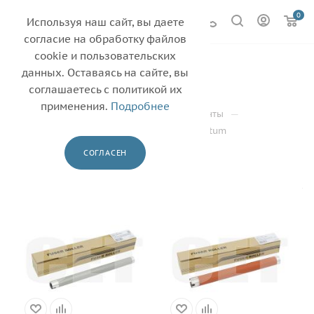
0
Используя наш сайт, вы даете
согласие на обработку файлов
cookie и пользовательских
Pantum
3
данных. Оставаясь на сайте, вы
соглашаетесь с политикой их
—
—
Главная
Каталог
применения.
Подробнее
—
Термопленки, валы фьюзера, термоэлементы
—
Нагревательный/тефлоновый вал
Pantum
СОГЛАСЕН
ФИЛЬТР