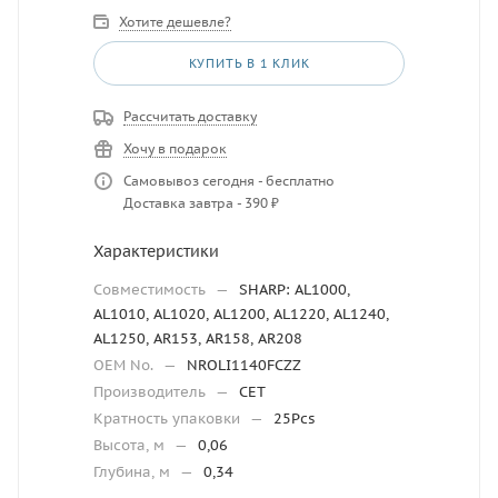
Хотите дешевле?
КУПИТЬ В 1 КЛИК
Рассчитать доставку
Хочу в подарок
Самовывоз сегодня - бесплатно
Доставка завтра - 390 ₽
Характеристики
Совместимость
—
SHARP: AL1000,
AL1010, AL1020, AL1200, AL1220, AL1240,
AL1250, AR153, AR158, AR208
OEM No.
—
NROLI1140FCZZ
Производитель
—
CET
Кратность упаковки
—
25Pcs
Высота, м
—
0,06
Глубина, м
—
0,34