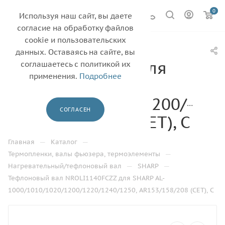
0
Используя наш сайт, вы даете
согласие на обработку файлов
cookie и пользовательских
Тефлоновый вал
данных. Оставаясь на сайте, вы
NROLI1140FCZZ для
соглашаетесь с политикой их
применения.
Подробнее
SHARP AL-
1000/1010/1020/1200/1220
СОГЛАСЕН
AR153/158/208 (CET), C
—
—
Главная
Каталог
—
Термопленки, валы фьюзера, термоэлементы
—
—
Нагревательный/тефлоновый вал
SHARP
Тефлоновый вал NROLI1140FCZZ для SHARP AL-
1000/1010/1020/1200/1220/1240/1250, AR153/158/208 (CET), C