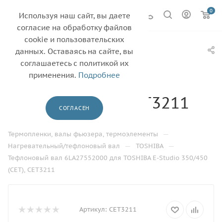
0
Используя наш сайт, вы даете
согласие на обработку файлов
cookie и пользовательских
Тефлоновый вал
данных. Оставаясь на сайте, вы
6LA27552000 для
соглашаетесь с политикой их
применения.
Подробнее
TOSHIBA E-Studio
350/450 (CET), CET3211
СОГЛАСЕН
—
—
Главная
Каталог
—
Термопленки, валы фьюзера, термоэлементы
—
—
Нагревательный/тефлоновый вал
TOSHIBA
Тефлоновый вал 6LA27552000 для TOSHIBA E-Studio 350/450
(CET), CET3211
Артикул:
CET3211