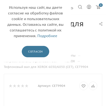
0
Используя наш сайт, вы даете
согласие на обработку файлов
cookie и пользовательских
Тефлоновый вал для
данных. Оставаясь на сайте, вы
XEROX 6030/6050
соглашаетесь с политикой их
применения.
Подробнее
(CET), CET9904
—
—
Главная
Каталог
СОГЛАСЕН
—
Термопленки, валы фьюзера, термоэлементы
—
—
Нагревательный/тефлоновый вал
XEROX
Тефлоновый вал для XEROX 6030/6050 (CET), CET9904
Артикул:
CET9904