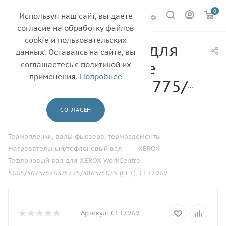
0
Используя наш сайт, вы даете
согласие на обработку файлов
cookie и пользовательских
Тефлоновый вал для
данных. Оставаясь на сайте, вы
XEROX WorkCentre
соглашаетесь с политикой их
применения.
Подробнее
5665/5675/5765/5775/5865
(CET), CET7969
СОГЛАСЕН
—
—
Главная
Каталог
—
Термопленки, валы фьюзера, термоэлементы
—
—
Нагревательный/тефлоновый вал
XEROX
Тефлоновый вал для XEROX WorkCentre
5665/5675/5765/5775/5865/5875 (CET), CET7969
Артикул:
CET7969