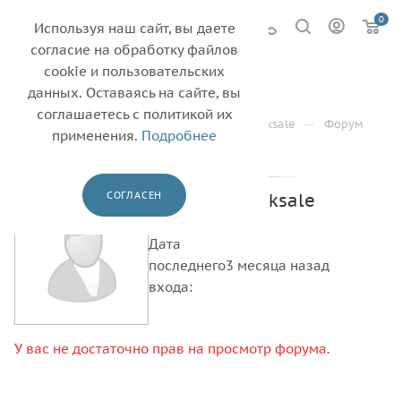
0
Используя наш сайт, вы даете
согласие на обработку файлов
cookie и пользовательских
Форум
данных. Оставаясь на сайте, вы
соглашаетесь с политикой их
—
—
—
Главная
О компании
worksale worksale
Форум
применения.
Подробнее
Профиль
Группы
Диск
СОГЛАСЕН
worksale worksale
Дата
последнего
3 месяца назад
входа:
У вас не достаточно прав на просмотр форума.