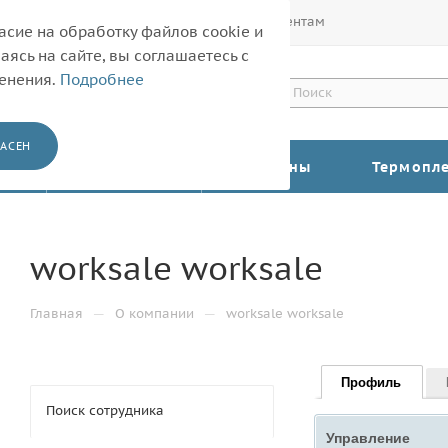
Покупателям
Корпоративным клиентам
асие на обработку файлов cookie и
ясь на сайте, вы соглашаетесь с
менения.
Подробнее
АСЕН
КАТАЛОГ
Барабаны
Термопл
worksale worksale
—
—
Главная
О компании
worksale worksale
Профиль
Поиск сотрудника
Управление