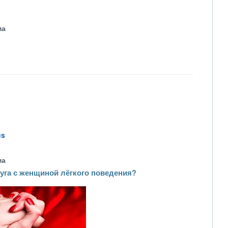
ма
us
ма
уга с женщиной лёгкого поведения?